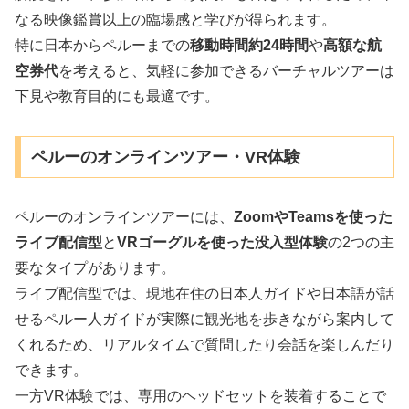
なる映像鑑賞以上の臨場感と学びが得られます。
特に日本からペルーまでの
移動時間約24時間
や
高額な航
空券代
を考えると、気軽に参加できるバーチャルツアーは
下見や教育目的にも最適です。
ペルーのオンラインツアー・VR体験
ペルーのオンラインツアーには、
ZoomやTeamsを使った
ライブ配信型
と
VRゴーグルを使った没入型体験
の2つの主
要なタイプがあります。
ライブ配信型では、現地在住の日本人ガイドや日本語が話
せるペルー人ガイドが実際に観光地を歩きながら案内して
くれるため、リアルタイムで質問したり会話を楽しんだり
できます。
一方VR体験では、専用のヘッドセットを装着することで