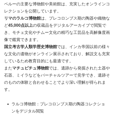
ペルーの主要な博物館や美術館は、充実したオンラインコ
レクションを公開しています。
リマのラルコ博物館
は、プレコロンブス期の陶器や織物な
ど
45,000点以上
の収蔵品をデジタルアーカイブで閲覧で
き、モチェ文化やチムー文化の精巧な工芸品を高解像度画
像で鑑賞できます。
国立考古学人類学歴史博物館
では、インカ帝国以前の様々
な文化の遺物がオンライン展示されており、解説文も充実
しているため教育目的にも最適です。
また
マチュピチュ博物館
では、遺跡から発掘された土器や
石器、ミイラなどをバーチャルツアーで見学でき、遺跡そ
のものの体験と合わせることでより深い理解が得られま
す。
ラルコ博物館：プレコロンブス期の陶器コレクショ
ンをデジタル閲覧