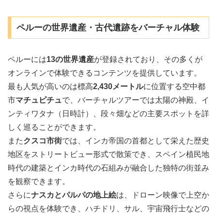
ペルーの世界遺産・古代遺跡をバーチャル体験
ペルーには
13の世界遺産
が登録されており、その多くが
オンラインで体験できるコンテンツを提供しています。
最も人気が高いのは標高
2,430メートル
に位置する空中都
市
マチュピチュ
で、バーチャルツアーでは太陽の神殿、イ
ンティワタナ（日時計）、段々畑などの主要スポットを詳
しく巡ることができます。
また
クスコ市街
では、インカ帝国の首都として栄えた歴史
地区をストリートビュー形式で散策でき、スペイン植民地
時代の建築とインカ時代の石組みが融合した独特の街並み
を観察できます。
さらに
ナスカとパルパの地上絵
は、ドローン映像で上空か
らの視点を体験でき、ハチドリ、サル、宇宙飛行士などの