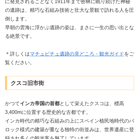
に発見されることなく1911年まで密林に眠り続けた神秘
の遺跡は、精巧な石組み技術と壮大な景観で訪れる人を圧
倒します。
早朝の雲海に浮かぶ遺跡の姿は、まさに一生の思い出とな
る絶景です。
＊詳しくは
マチュピチュ遺跡の見どころ・観光ガイド
をご
覧ください。
クスコ旧市街
かつて
インカ帝国の首都
として栄えたクスコは、標高
3,400mに位置する歴史的な古都です。
インカ時代の精巧な石組みの上にスペイン植民地時代のバ
ロック様式の建築が重なる独特の街並みは、世界遺産に登
録され多くの観光客を魅了しています。