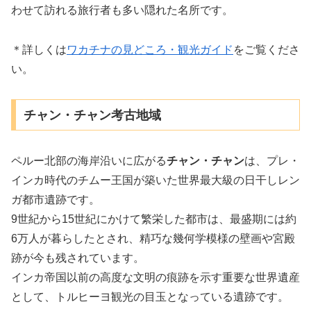
わせて訪れる旅行者も多い隠れた名所です。
＊詳しくは
ワカチナの見どころ・観光ガイド
をご覧くださ
い。
チャン・チャン考古地域
ペルー北部の海岸沿いに広がる
チャン・チャン
は、プレ・
インカ時代のチムー王国が築いた世界最大級の日干しレン
ガ都市遺跡です。
9世紀から15世紀にかけて繁栄した都市は、最盛期には約
6万人が暮らしたとされ、精巧な幾何学模様の壁画や宮殿
跡が今も残されています。
インカ帝国以前の高度な文明の痕跡を示す重要な世界遺産
として、トルヒーヨ観光の目玉となっている遺跡です。