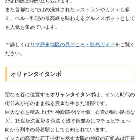
歴史的建造物が立ち並びます。
また首都ならではの洗練されたレストランやカフェも多
く、ペルー料理の最高峰を味わえるグルメスポットとして
も人気を集めています。
＊詳しくは
リマ歴史地区の見どころ・観光ガイド
をご覧く
ださい。
オリャンタイタンボ
聖なる谷に位置する
オリャンタイタンボ
は、インカ時代の
街並みがそのまま残る貴重な生きた遺跡です。
巨大な石を積み上げた神殿跡や段々畑、石畳の狭い路地な
ど、15世紀の面影を色濃く残す街並みはマチュピチュへ
向かう列車の発着駅としても知られています。
インカの高度な石工技術を示す太陽の神殿の石組みは圧巻