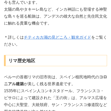
今も営んでいます。
太陽の島やタキーレ島など、インカ神話にも登場する神聖
な島々を巡る船旅は、アンデスの雄大な自然と先住民文化
に触れる貴重な機会です。
＊詳しくは
チティカカ湖の見どころ・観光ガイド
をご覧く
ださい。
リマ歴史地区
ペルーの首都リマの旧市街は、スペイン植民地時代の
コロ
ニアル建築
が美しく残る世界遺産です。
1535年にスペイン人コンキスタドール、フランシスコ・
ピサロによって建設された「王の街」は、アルマス広場を
中心に大聖堂、大統領府、サン・フランシスコ修道院など