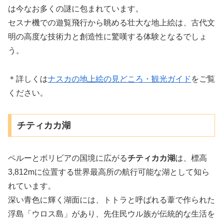
は今なお多くの謎に包まれています。
セスナ機での遊覧飛行から眺める壮大な地上絵は、古代文
明の高度な技術力と創造性に驚嘆する体験となるでしょ
う。
＊詳しくは
ナスカの地上絵の見どころ・観光ガイド
をご覧
ください。
チティカカ湖
ペルーとボリビアの国境に広がる
チティカカ湖
は、標高
3,812mに位置する世界最高所の航行可能な湖として知ら
れています。
深い青色に輝く湖面には、トトラと呼ばれる葦で作られた
浮島「ウロス島」があり、先住民ウル族が伝統的な生活を