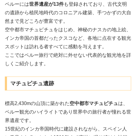
ペルーには
世界遺産が13件
も登録されており、古代文明
の遺跡から植民地時代のコロニアル建築、手つかずの大自
然まで見どころが豊富です。
空中都市マチュピチュをはじめ、神秘のナスカの地上絵、
インカ帝国の首都だったクスコなど、各地に点在する観光
スポットは訪れる者すべてに感動を与えます。
ここではペルー旅行で絶対に外せない代表的な観光地を詳
しくご紹介します。
マチュピチュ遺跡
標高2,430mの山頂に築かれた
空中都市マチュピチュ
は、
ペルー観光のハイライトであり世界中の旅行者が憧れる世
界遺産です。
15世紀のインカ帝国時代に建設されながら、スペイン人