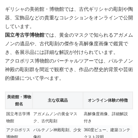
ギリシャの美術館・博物館では、古代ギリシャの彫刻や陶
器、宝飾品などの貴重なコレクションをオンラインで公開
しています。
国立考古学博物館
では、黄金のマスクで知られるアガメム
ノンの遺品や、古代彫刻の傑作を高解像度画像で鑑賞で
き、各展示品には詳細な解説が付けられています。
アクロポリス博物館のバーチャルツアーでは、パルテノン
神殿の彫刻群を間近で観察でき、作品の歴史的背景や芸術
的価値について学べます。
美術館・博物
主な収蔵品
オンライン体験の特徴
館名
国立考古学博
アガメムノンの黄金マス
高解像度画像、詳細解説
物館
ク、古代彫刻
付き
アクロポリス
パルテノン神殿彫刻、少女
360度ビュー、建築コンテ
博物館
像柱
クスト説明