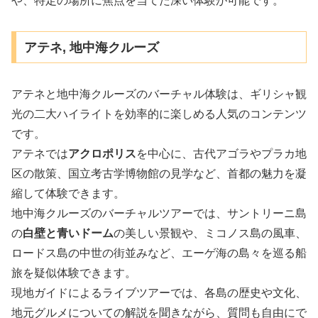
や、特定の場所に焦点を当てた深い体験が可能です。
アテネ, 地中海クルーズ
アテネと地中海クルーズのバーチャル体験は、ギリシャ観
光の二大ハイライトを効率的に楽しめる人気のコンテンツ
です。
アテネでは
アクロポリス
を中心に、古代アゴラやプラカ地
区の散策、国立考古学博物館の見学など、首都の魅力を凝
縮して体験できます。
地中海クルーズのバーチャルツアーでは、サントリーニ島
の
白壁と青いドーム
の美しい景観や、ミコノス島の風車、
ロードス島の中世の街並みなど、エーゲ海の島々を巡る船
旅を疑似体験できます。
現地ガイドによるライブツアーでは、各島の歴史や文化、
地元グルメについての解説を聞きながら、質問も自由にで