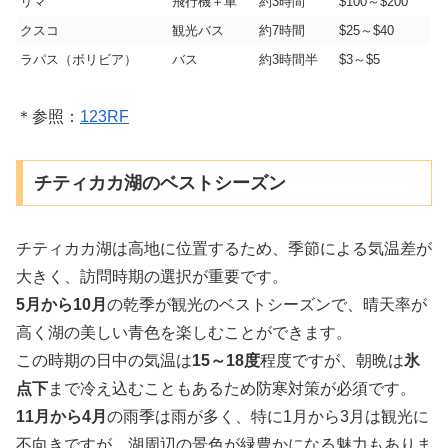
リマ
飛行機＋車
約3時間
$100～$200
クスコ
観光バス
約7時間
$25～$40
ラパス（ボリビア）
バス
約3時間半
$3～$5
＊参照：
123RF
チティカカ湖のベストシーズン
チティカカ湖は高地に位置するため、季節による気温差が
大きく、訪問時期の選択が重要です。
5月から10月
の乾季が観光のベストシーズンで、晴天率が
高く湖の美しい青色を楽しむことができます。
この時期の日中の気温は
15～18度
程度ですが、朝晩は
氷
点下
まで冷え込むこともあるため防寒対策が必須です。
11月から4月
の雨季は雨が多く、特に1月から3月は観光に
不向きですが、湖周辺の景色が緑豊かになる魅力もありま