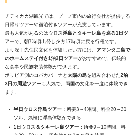
チティカカ湖観光では、プーノ市内の旅行会社が提供する
日帰りツアーや宿泊付きツアーが充実しています。
最も人気があるのは
ウロス浮島とタキーレ島を巡る1日ツ
アー
で、朝7時頃出発し夕方17時頃に戻る行程です。
より深く先住民文化を体験したい方には、
アマンタニ島で
のホームステイ付き1泊2日ツアー
がおすすめで、伝統的
な食事や民族衣装体験ができます。
ボリビア側のコパカバーナと
太陽の島
を組み合わせた
2泊
3日の周遊ツアー
も人気で、両国の文化を一度に体験でき
ます。
半日ウロス浮島ツアー
：所要3～4時間、料金20～30
ソル、気軽に浮島体験ができる
1日ウロス＆タキーレ島ツアー
：所要9～10時間、料