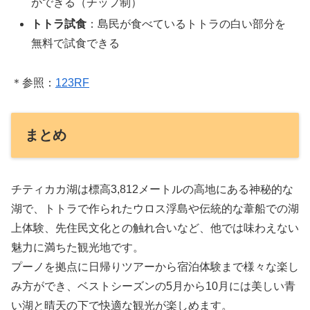
ができる（チップ制）
トトラ試食
：島民が食べているトトラの白い部分を
無料で試食できる
＊参照：
123RF
まとめ
チティカカ湖は標高3,812メートルの高地にある神秘的な
湖で、トトラで作られたウロス浮島や伝統的な葦船での湖
上体験、先住民文化との触れ合いなど、他では味わえない
魅力に満ちた観光地です。
プーノを拠点に日帰りツアーから宿泊体験まで様々な楽し
み方ができ、ベストシーズンの5月から10月には美しい青
い湖と晴天の下で快適な観光が楽しめます。