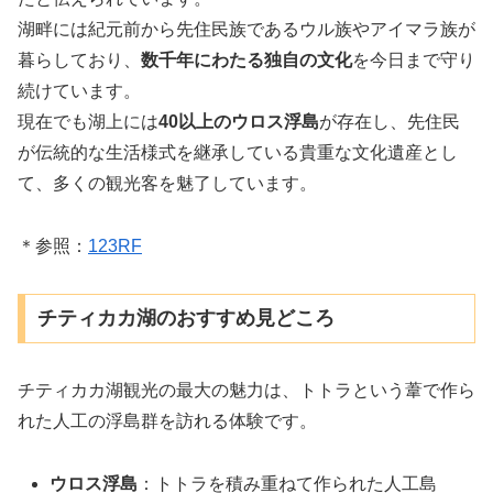
湖畔には紀元前から先住民族であるウル族やアイマラ族が
暮らしており、
数千年にわたる独自の文化
を今日まで守り
続けています。
現在でも湖上には
40以上のウロス浮島
が存在し、先住民
が伝統的な生活様式を継承している貴重な文化遺産とし
て、多くの観光客を魅了しています。
＊参照：
123RF
チティカカ湖のおすすめ見どころ
チティカカ湖観光の最大の魅力は、トトラという葦で作ら
れた人工の浮島群を訪れる体験です。
ウロス浮島
：トトラを積み重ねて作られた人工島