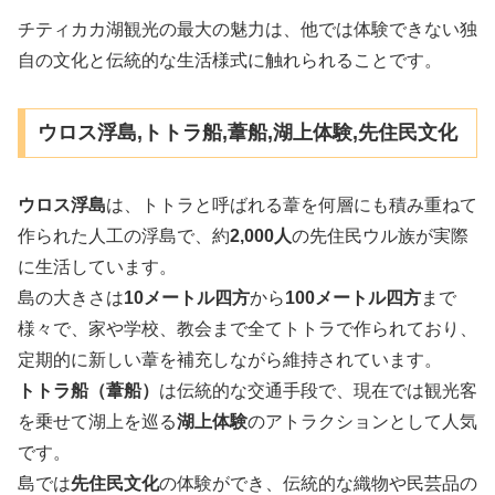
チティカカ湖観光の最大の魅力は、他では体験できない独
自の文化と伝統的な生活様式に触れられることです。
ウロス浮島,トトラ船,葦船,湖上体験,先住民文化
ウロス浮島
は、トトラと呼ばれる葦を何層にも積み重ねて
作られた人工の浮島で、約
2,000人
の先住民ウル族が実際
に生活しています。
島の大きさは
10メートル四方
から
100メートル四方
まで
様々で、家や学校、教会まで全てトトラで作られており、
定期的に新しい葦を補充しながら維持されています。
トトラ船（葦船）
は伝統的な交通手段で、現在では観光客
を乗せて湖上を巡る
湖上体験
のアトラクションとして人気
です。
島では
先住民文化
の体験ができ、伝統的な織物や民芸品の