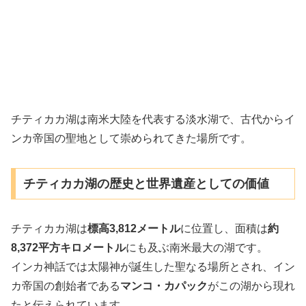
チティカカ湖は南米大陸を代表する淡水湖で、古代からイ
ンカ帝国の聖地として崇められてきた場所です。
チティカカ湖の歴史と世界遺産としての価値
チティカカ湖は
標高3,812メートル
に位置し、面積は
約
8,372平方キロメートル
にも及ぶ南米最大の湖です。
インカ神話では太陽神が誕生した聖なる場所とされ、イン
カ帝国の創始者である
マンコ・カパック
がこの湖から現れ
たと伝えられています。