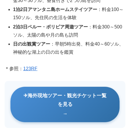
金30～50ソル、昼食付きで2つの島を訪問
1泊2日アマンタニ島ホームステイツアー
：料金100～
150ソル、先住民の生活を体験
2泊3日ペルー・ボリビア周遊ツアー
：料金300～500
ソル、太陽の島や月の島も訪問
日の出観賞ツアー
：早朝5時出発、料金40～60ソル、
神秘的な湖上の日の出を鑑賞
＊参照：
123RF
海外現地ツアー・観光チケット一覧
を見る