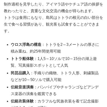
制作過程を見学したり、アイマラ語やケチュア語の挨拶を
教わったりと、貴重な文化交流の機会が得られます。
トトラは食用にもなり、島民はトトラの根元の白い部分を
生で食べる習慣があり、観光客も試食することができま
す。
ウロス浮島の構造
：トトラを2～3メートルの厚さに
積み重ね、約25年間使用可能
トトラ船体験
：1人5～10ソルで10～15分の湖上遊
覧、写真撮影スポットとして人気
民芸品購入
：手織りの織物、トトラ人形、刺繍製品
などが10～50ソルで購入可能
伝統音楽演奏
：パンパイプやチャランゴなどアンデ
ス楽器の演奏を鑑賞できる
伝統衣装体験
：カラフルな民族衣装を着て記念撮影