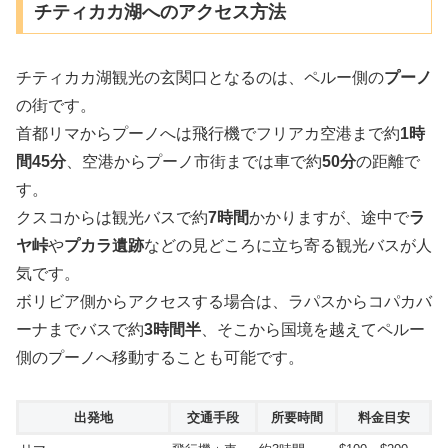
チティカカ湖へのアクセス方法
チティカカ湖観光の玄関口となるのは、ペルー側の
プーノ
の街です。
首都リマからプーノへは飛行機でフリアカ空港まで約
1時
間45分
、空港からプーノ市街までは車で約
50分
の距離で
す。
クスコからは観光バスで約
7時間
かかりますが、途中で
ラ
ヤ峠
や
プカラ遺跡
などの見どころに立ち寄る観光バスが人
気です。
ボリビア側からアクセスする場合は、ラパスからコパカバ
ーナまでバスで約
3時間半
、そこから国境を越えてペルー
側のプーノへ移動することも可能です。
出発地
交通手段
所要時間
料金目安