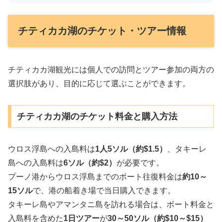
チティカカ湖のチケット・ツアー情報
チティカカ湖観光には個人での訪問とツアー参加の両方の
選択肢があり、目的に応じて選ぶことができます。
チティカカ湖のチケット料金と購入方法
ウロス浮島への入島料は
1人5ソル（約$1.5）
、タキーレ
島への入島料は
6ソル（約$2）
が必要です。
プーノ港からウロス浮島までのボート往復料金は
約10～
15ソル
で、港の船着き場で当日購入できます。
タキーレ島やアマンタニ島を訪れる場合は、ボート料金と
入島料を含めた
1日ツアー
が
30～50ソル（約$10～$15）