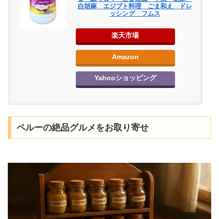
白胡麻 エジプト料理 ごま和え ドレ
ッシング フムス
楽天市場
Amazon
Yahooショッピング
ペルーの絶品グルメをお取り寄せ