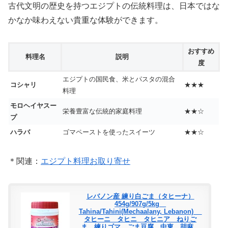
古代文明の歴史を持つエジプトの伝統料理は、日本ではな
かなか味わえない貴重な体験ができます。
おすすめ
料理名
説明
度
エジプトの国民食、米とパスタの混合
コシャリ
★★★
料理
モロヘイヤスー
栄養豊富な伝統的家庭料理
★★☆
プ
ハラバ
ゴマペーストを使ったスイーツ
★★☆
＊関連：
エジプト料理お取り寄せ
レバノン産 練り白ごま（タヒーナ）
454g/907g/5kg
Tahina/Tahini(Mechaalany, Lebanon)
タヒーニ タヒニ タヒニア ねりご
ま 練りゴマ ごま豆腐 中東 胡麻