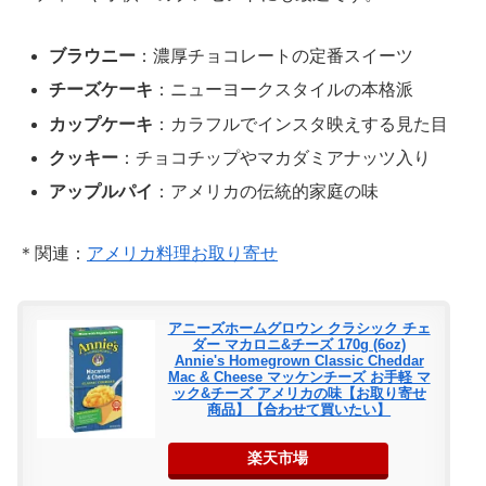
ブラウニー
：濃厚チョコレートの定番スイーツ
チーズケーキ
：ニューヨークスタイルの本格派
カップケーキ
：カラフルでインスタ映えする見た目
クッキー
：チョコチップやマカダミアナッツ入り
アップルパイ
：アメリカの伝統的家庭の味
＊関連：
アメリカ料理お取り寄せ
アニーズホームグロウン クラシック チェ
ダー マカロニ&チーズ 170g (6oz)
Annie's Homegrown Classic Cheddar
Mac & Cheese マッケンチーズ お手軽 マ
ック&チーズ アメリカの味【お取り寄せ
商品】【合わせて買いたい】
楽天市場