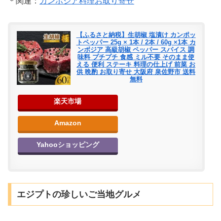
＊関連：
カンボジア料理お取り寄せ
【ふるさと納税】生胡椒 塩漬け カンポッ
トペッパー 25g × 1本 / 2本 / 60g ×1本 カ
ンボジア 高級胡椒 ペッパー スパイス 調
味料 プチプチ 食感 ミル不要 そのまま使
える 便利 ステーキ 料理の仕上げ 前菜 お
供 晩酌 お取り寄せ 大阪府 泉佐野市 送料
無料
楽天市場
Amazon
Yahooショッピング
エジプトの珍しいご当地グルメ