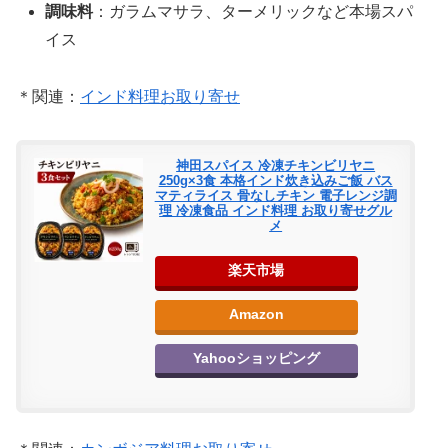
調味料
：ガラムマサラ、ターメリックなど本場スパ
イス
＊関連：
インド料理お取り寄せ
神田スパイス 冷凍チキンビリヤニ
250g×3食 本格インド炊き込みご飯 バス
マティライス 骨なしチキン 電子レンジ調
理 冷凍食品 インド料理 お取り寄せグル
メ
楽天市場
Amazon
Yahooショッピング