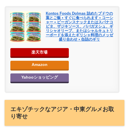
Kontos Foods Dolmas 詰めたブドウの
葉とご飯 • すぐに食べられます • コーシ
ャー • ビーガンスナックまたはスパナコ
ピタ、ザジキソース、ババガヌシュ、ギ
リシャオリーブ、またはシャルキュトリ
ーボードを添えたギリシャ料理のメッゼ
盛り合わせ • 缶詰のギリ
楽天市場
Amazon
Yahooショッピング
エキゾチックなアジア・中東グルメお取
り寄せ