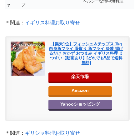
ヘルシーな地中海料理
ャ
ブ
＊関連：
イギリス料理お取り寄せ
【楽天1位】フィッシュ＆チップス 1kg
白身魚フライ 骨取り 魚フライ 冷凍 揚げ
るだけ おかず おつまみ イギリス料理 え
つすい【動画あり】[どれでも5品で送料
無料]
楽天市場
Amazon
Yahooショッピング
＊関連：
ギリシャ料理お取り寄せ