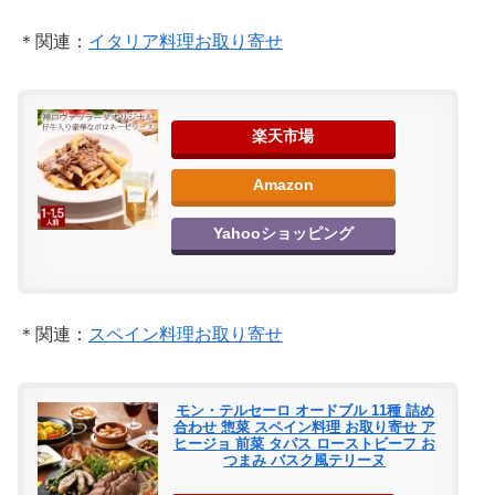
＊関連：
イタリア料理お取り寄せ
楽天市場
Amazon
Yahooショッピング
＊関連：
スペイン料理お取り寄せ
モン・テルセーロ オードブル 11種 詰め
合わせ 惣菜 スペイン料理 お取り寄せ ア
ヒージョ 前菜 タパス ローストビーフ お
つまみ バスク風テリーヌ