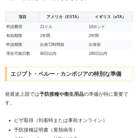
項目
アメリカ（ESTA）
イギリス（eTA）
申請費用
21ドル
10ポンド
有効期限
2年間
2年間
申請期限
出発72時間前
出発前
滞在可能日数
90日以内
180日以内
エジプト・ペルー・カンボジアの特別な準備
発展途上国では
予防接種や衛生用品
の準備が特に重要で
す。
ビザ取得（到着時または事前オンライン）
予防接種証明書（黄熱病等）