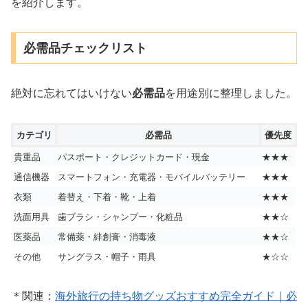
を紹介します。
必需品チェックリスト
絶対に忘れてはいけない
必需品
を用途別に整理しました。
カテゴリ
必需品
優先度
貴重品
パスポート・クレジットカード・現金
★★★
通信機器
スマートフォン・充電器・モバイルバッテリー
★★★
衣類
着替え・下着・靴・上着
★★★
洗面用具
歯ブラシ・シャンプー・化粧品
★★☆
医薬品
常備薬・絆創膏・消毒液
★★☆
その他
サングラス・帽子・雨具
★☆☆
＊関連：
海外旅行の持ち物グッズおすすめ完全ガイド｜必