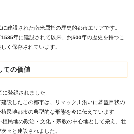
代に建設された南米屈指の歴史的都市エリアです。
て
1535年
に建設されて以来、約
500年
の歴史を持つこ
美しく保存されています。
しての価値
産に登録されました。
て建設したこの都市は、リマック川沿いに碁盤目状の
ン植民地都市の典型的な形態を今に伝えています。
イン植民地の政治・文化・宗教の中心地として栄え、壮
が次々と建設されました。