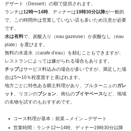
デザート（Dessert）の順で提供されます。
ランチは
12時〜14時
、ディナーは
19時30分以降
が一般的
で、この時間外は営業していない店も多いため注意が必要
です。
水は有料
で、炭酸入り（eau gazeuse）か炭酸なし（eau
plate）を選びます。
無料の水道水（carafe d'eau）を頼むこともできますが、
レストランによっては嫌がられる場合もあります。
チップ
はサービス料込みの場合が多いですが、満足した場
合は5〜10％程度渡すと喜ばれます。
地方ごとに特色ある郷土料理があり、ブルターニュの
ガレ
ット
、リヨンの
ブション
、南仏の
ブイヤベース
など、地域
の名物を試すのもおすすめです。
コース料理が基本：前菜→メイン→デザート
営業時間：ランチ12〜14時、ディナー19時30分以降