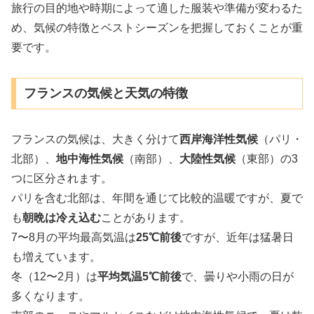
旅行の目的地や時期によって適した服装や準備が変わるた
め、気候の特徴とベストシーズンを把握しておくことが重
要です。
フランスの気候と天気の特徴
フランスの気候は、大きく分けて
西岸海洋性気候
（パリ・
北部）、
地中海性気候
（南部）、
大陸性気候
（東部）の3
つに区分されます。
パリを含む北部は、年間を通じて比較的温暖ですが、夏で
も
朝晩は冷え込む
ことがあります。
7〜8月の平均最高気温は
25℃前後
ですが、近年は猛暑日
も増えています。
冬（12〜2月）は
平均気温5℃前後
で、曇りや小雨の日が
多くなります。