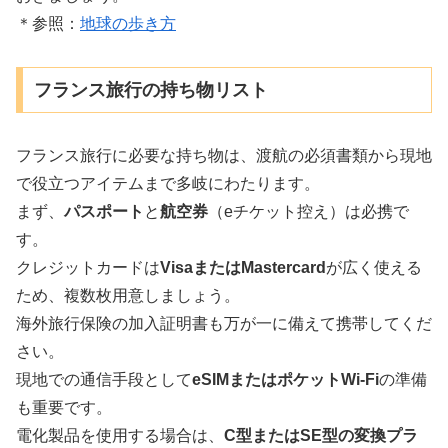
＊参照：
地球の歩き方
フランス旅行の持ち物リスト
フランス旅行に必要な持ち物は、渡航の必須書類から現地
で役立つアイテムまで多岐にわたります。
まず、
パスポート
と
航空券
（eチケット控え）は必携で
す。
クレジットカードは
VisaまたはMastercard
が広く使える
ため、複数枚用意しましょう。
海外旅行保険の加入証明書も万が一に備えて携帯してくだ
さい。
現地での通信手段として
eSIMまたはポケットWi-Fi
の準備
も重要です。
電化製品を使用する場合は、
C型またはSE型の変換プラ