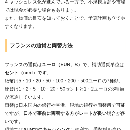
キャッシュレス化が進んでいる一方で、小規模店舗や市場
では現金が必要な場合もあります。
また、物価の目安を知っておくことで、予算計画も立てや
すくなります。
フランスの通貨と両替方法
フランスの通貨は
ユーロ（EUR、€）
で、補助通貨単位は
セント（cent）
です。
紙幣は5・10・20・50・100・200・500ユーロの7種類、
硬貨は1・2・5・10・20・50セントと1・2ユーロの8種類
が流通しています。
両替は日本国内の銀行や空港、現地の銀行や両替所で可能
ですが、
日本で事前に両替する方がレートが良い
場合が多
いです。
現地では
ATMでのキャッシング
も便利で、手数料を含め