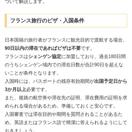
ついて解説します。
フランス旅行のビザ・入国条件
日本国籍の旅行者がフランスに観光目的で渡航する場合、
90日以内の滞在であればビザは不要
です。
フランスは
シェンゲン協定
に加盟しており、過去180日間
のうちシェンゲン域内での滞在日数が合計90日を超えな
いことが条件となります。
入国時には、パスポートの残存有効期間が
出国予定日から
3か月以上
必要です。
また、復路の航空券や滞在先の証明、滞在費用の証明を求
められる場合があるため、準備しておくと安心です。
入国審査では滞在目的や期間を質問されることがあるた
め、英語またはフランス語で簡潔に答えられるようにして
おきましょう。