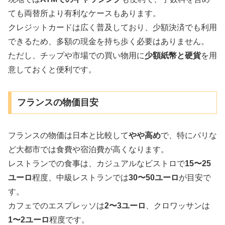
ても両替所より有利なケースもあります。
クレジットカードは広く普及しており、少額決済でも利用
できるため、多額の現金を持ち歩く必要はありません。
ただし、チップや市場での買い物用に
少額紙幣と硬貨
を用
意しておくと便利です。
フランスの物価目安
フランスの物価は日本と比較して
やや高め
で、特にパリな
ど大都市では食費や宿泊費が高くなります。
レストランでの食事は、カジュアルなビストロで
15〜25
ユーロ
程度、中級レストランでは
30〜50ユーロ
が目安で
す。
カフェでのエスプレッソは
2〜3ユーロ
、クロワッサンは
1〜2ユーロ
程度です。