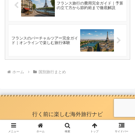
フランス旅行の費用完全ガイド｜予算
の立て方から節約術まで徹底解説
フランスのバーチャルツアー完全ガイ
ド｜オンラインで楽しむ旅行体験
ホーム
国別旅行まとめ
行く前に楽しむ海外旅行ナビ
メニュー
ホーム
検索
トップ
サイドバー
運営者情報