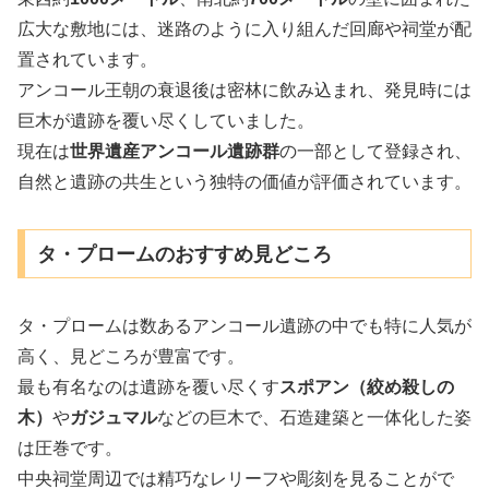
広大な敷地には、迷路のように入り組んだ回廊や祠堂が配
置されています。
アンコール王朝の衰退後は密林に飲み込まれ、発見時には
巨木が遺跡を覆い尽くしていました。
現在は
世界遺産アンコール遺跡群
の一部として登録され、
自然と遺跡の共生という独特の価値が評価されています。
タ・プロームのおすすめ見どころ
タ・プロームは数あるアンコール遺跡の中でも特に人気が
高く、見どころが豊富です。
最も有名なのは遺跡を覆い尽くす
スポアン（絞め殺しの
木）
や
ガジュマル
などの巨木で、石造建築と一体化した姿
は圧巻です。
中央祠堂周辺では精巧なレリーフや彫刻を見ることがで