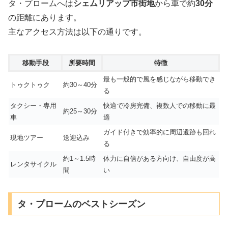
タ・プロームへは
シェムリアップ市街地
から車で約
30分
の距離にあります。
主なアクセス方法は以下の通りです。
移動手段
所要時間
特徴
最も一般的で風を感じながら移動でき
トゥクトゥク
約30～40分
る
タクシー・専用
快適で冷房完備、複数人での移動に最
約25～30分
車
適
ガイド付きで効率的に周辺遺跡も回れ
現地ツアー
送迎込み
る
約1～1.5時
体力に自信がある方向け、自由度が高
レンタサイクル
間
い
タ・プロームのベストシーズン