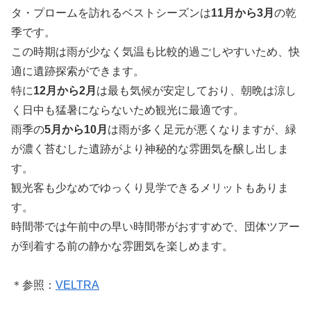
タ・プロームを訪れるベストシーズンは
11月から3月
の乾
季です。
この時期は雨が少なく気温も比較的過ごしやすいため、快
適に遺跡探索ができます。
特に
12月から2月
は最も気候が安定しており、朝晩は涼し
く日中も猛暑にならないため観光に最適です。
雨季の
5月から10月
は雨が多く足元が悪くなりますが、緑
が濃く苔むした遺跡がより神秘的な雰囲気を醸し出しま
す。
観光客も少なめでゆっくり見学できるメリットもありま
す。
時間帯では午前中の早い時間帯がおすすめで、団体ツアー
が到着する前の静かな雰囲気を楽しめます。
＊参照：
VELTRA