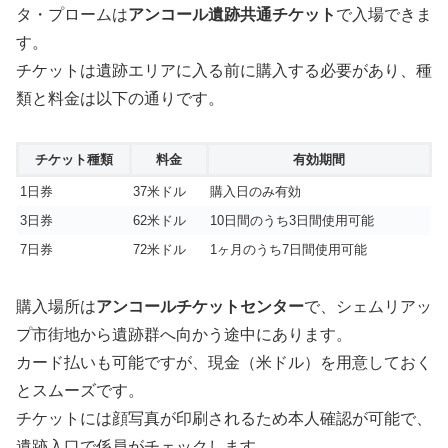
タ・プロームは
アンコール遺跡共通チケット
で入場できま
す。
チケットは遺跡エリアに入る前に購入する必要があり、種
類と料金は以下の通りです。
チケット種類
料金
有効期間
1日券
37米ドル
購入日のみ有効
3日券
62米ドル
10日間のうち3日間使用可能
7日券
72米ドル
1ヶ月のうち7日間使用可能
購入場所は
アンコールチケットセンター
で、シェムリアッ
プ市街地から遺跡群へ向かう途中にあります。
カード払いも可能ですが、現金（米ドル）を用意しておく
とスムーズです。
チケットには顔写真が印刷されるため本人確認が可能で、
遺跡入口で係員がチェックします。