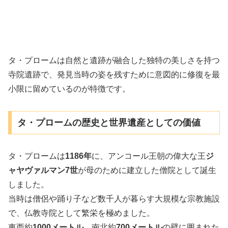
タ・プロームは自然と遺跡が融合した独特の美しさを持つ
寺院遺跡で、発見当時の姿を残すために意図的に修復を最
小限に留めているのが特徴です。
タ・プロームの歴史と世界遺産としての価値
タ・プロームは
1186年
に、アンコール王朝の偉大な王
ジ
ャヤヴァルマン7世
が母のために建立した僧院として誕生
しました。
当時は僧侶や踊り子など数千人が暮らす大規模な宗教施設
で、仏教寺院として繁栄を極めました。
東西約
1000メートル
、南北約
700メートル
の壁に囲まれた