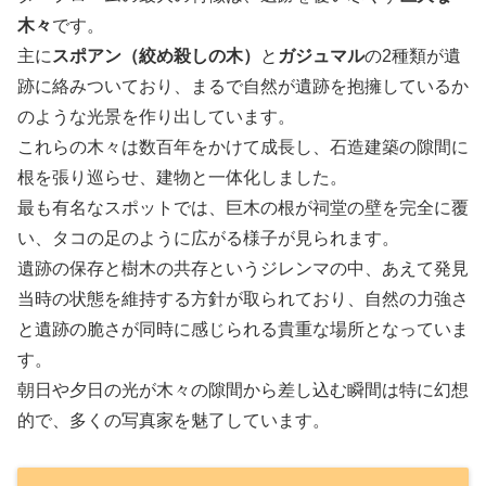
木々
です。
主に
スポアン（絞め殺しの木）
と
ガジュマル
の2種類が遺
跡に絡みついており、まるで自然が遺跡を抱擁しているか
のような光景を作り出しています。
これらの木々は数百年をかけて成長し、石造建築の隙間に
根を張り巡らせ、建物と一体化しました。
最も有名なスポットでは、巨木の根が祠堂の壁を完全に覆
い、タコの足のように広がる様子が見られます。
遺跡の保存と樹木の共存というジレンマの中、あえて発見
当時の状態を維持する方針が取られており、自然の力強さ
と遺跡の脆さが同時に感じられる貴重な場所となっていま
す。
朝日や夕日の光が木々の隙間から差し込む瞬間は特に幻想
的で、多くの写真家を魅了しています。