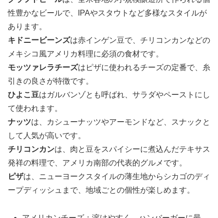
性豊かなビールで、IPAやスタウトなど多様なスタイルが
あります。
キドニービーンズ
は赤インゲン豆で、チリコンカンなどの
メキシコ風アメリカ料理に必須の食材です。
モッツァレラチーズ
はピザに使われるチーズの定番で、糸
引きの良さが特徴です。
ひよこ豆
はガルバンゾとも呼ばれ、サラダやペーストにし
て使われます。
ナッツ
は、カシューナッツやアーモンドなど、スナックと
して人気が高いです。
チリコンカン
は、肉と豆をスパイシーに煮込んだテキサス
発祥の料理で、アメリカ南部の代表的グルメです。
ピザ
は、ニューヨークスタイルの薄生地からシカゴのディ
ープディッシュまで、地域ごとの個性が楽しめます。
アメリカンチーズ：溶けやすく、ハンバーガーに最