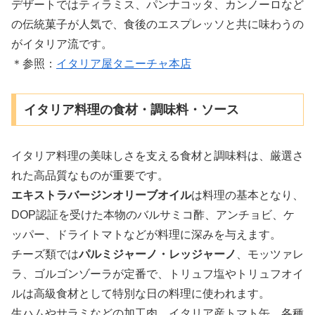
デザートではティラミス、パンナコッタ、カンノーロなど
の伝統菓子が人気で、食後のエスプレッソと共に味わうの
がイタリア流です。
＊参照：
イタリア屋タニーチャ本店
イタリア料理の食材・調味料・ソース
イタリア料理の美味しさを支える食材と調味料は、厳選さ
れた高品質なものが重要です。
エキストラバージンオリーブオイル
は料理の基本となり、
DOP認証を受けた本物のバルサミコ酢、アンチョビ、ケ
ッパー、ドライトマトなどが料理に深みを与えます。
チーズ類では
パルミジャーノ・レッジャーノ
、モッツァレ
ラ、ゴルゴンゾーラが定番で、トリュフ塩やトリュフオイ
ルは高級食材として特別な日の料理に使われます。
生ハムやサラミなどの加工肉、イタリア産トマト缶、各種