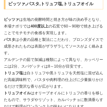
ピッツァ,パスタ,トリュフ塩,トリュフオイル
ピッツァ
は生地の発酵時間と焼き方が味の決め手となり、
本場ナポリでは
400度以上
の石窯で60～90秒で焼き上げる
ことでモチモチの食感を実現します。
パスタ
は小麦の品種と製法にこだわり、ブロンズダイスで
成形されたものは表面がザラザラしてソースがよく絡みま
す。
アルデンテの茹で加減は種類によって異なり、カッペリー
ニは2分、スパゲッティは8～10分が目安です。
トリュフ塩
は白トリュフや黒トリュフを天然塩に混ぜ込ん
だ高級調味料で、パスタや肉料理の仕上げに少量振りかけ
るだけで贅沢な香りが広がります。
トリュフオイル
はオリーブオイルにトリュフの香りを移し
たもので、サラダやリゾット、カルパッチョに数滴垂らす
だけで料理がワンランク上の味わいになります。