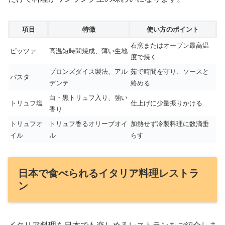
項目
特徴
使い方のポイント
石窯またはオーブン最高温
ピッツァ
高温短時間焼成、薄い生地
度で焼く
ブロンズダイス製法、アル
茹で時間を守り、ソースと
パスタ
デンテ
絡める
白・黒トリュフ入り、強い
トリュフ塩
仕上げに少量振りかける
香り
トリュフオ
トリュフ香るオリーブオイ
加熱せず冷製料理に数滴垂
イル
ル
らす
日本で食べられるイタリア料理レストラ
ン