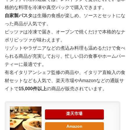
格的な料理を冷凍や真空パックで購入できます。
自家製パスタ
は生麺の食感が楽しめ、ソースとセットにな
った商品が人気です。
ピッツァは冷凍で届き、オーブンで焼くだけで本格的なナ
ポリピッツァが味わえます。
リゾットやラザニアなどの煮込み料理も温めるだけで食べ
られる商品が充実しており、忙しい日の食事やホームパー
ティーに最適です。
有名イタリアンシェフ監修の商品や、イタリア直輸入の食
材セットなども人気で、楽天市場やAmazonなどの通販サ
イトで
15,000件以上
の商品が販売されています。
楽天市場
Amazon