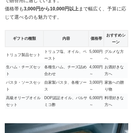
で贈答用に適しています。
価格帯も
3,000円から10,000円以上
まで幅広く、予算に応
じて選べるのも魅力です。
おすすめシ
ギフトの種類
内容
価格帯
ーン
トリュフ塩、オイル、ペ
5,000円
グルメな方
トリュフ製品セット
ースト
～
へ
生ハム・チーズセッ
各種生ハム、チーズ詰め
4,000円
お酒好きな
ト
合わせ
～
方へ
パスタ・ソースセッ
自家製パスタ、各種ソー
3,000円
家族への贈
ト
ス
～
り物
高級オリーブオイル
DOP認証オイル、バルサ
6,000円
料理好きな
セット
ミコ酢
～
方へ