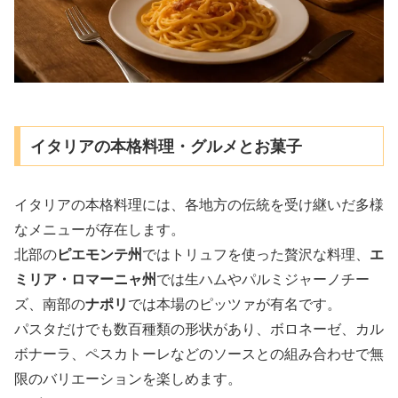
イタリアの本格料理・グルメとお菓子
イタリアの本格料理には、各地方の伝統を受け継いだ多様
なメニューが存在します。
北部の
ピエモンテ州
ではトリュフを使った贅沢な料理、
エ
ミリア・ロマーニャ州
では生ハムやパルミジャーノチー
ズ、南部の
ナポリ
では本場のピッツァが有名です。
パスタだけでも数百種類の形状があり、ボロネーゼ、カル
ボナーラ、ペスカトーレなどのソースとの組み合わせで無
限のバリエーションを楽しめます。