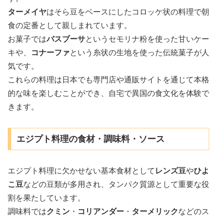
ターメイヤ
はそら豆をベースにしたコロッケ状の料理で朝
食の定番として親しまれています。
お菓子では
バスブーサ
というセモリナ粉を使った甘いケー
キや、
コナーファ
という糸状の生地を使った伝統菓子が人
気です。
これらの料理は日本でも専門店や通販サイトを通じて本格
的な味を楽しむことができ、自宅で異国の食文化を体験で
きます。
エジプト料理の食材・調味料・ソース
エジプト料理に欠かせない基本食材として
レンズ豆
や
ひよ
こ豆
などの豆類が多用され、タンパク質源として重要な役
割を果たしています。
調味料では
クミン
・
コリアンダー
・
ターメリック
などのス