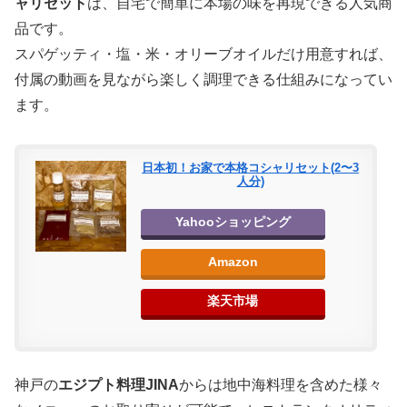
ャリセット
は、自宅で簡単に本場の味を再現できる人気商
品です。
スパゲッティ・塩・米・オリーブオイルだけ用意すれば、
付属の動画を見ながら楽しく調理できる仕組みになってい
ます。
日本初！お家で本格コシャリセット(2〜3
人分)
Yahooショッピング
Amazon
楽天市場
神戸の
エジプト料理JINA
からは地中海料理を含めた様々