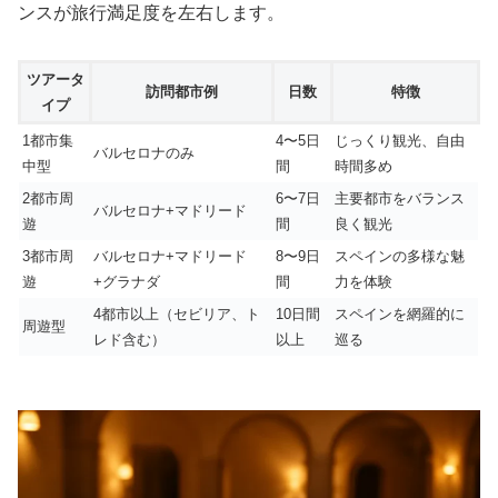
ンスが旅行満足度を左右します。
ツアータ
訪問都市例
日数
特徴
イプ
1都市集
4〜5日
じっくり観光、自由
バルセロナのみ
中型
間
時間多め
2都市周
6〜7日
主要都市をバランス
バルセロナ+マドリード
遊
間
良く観光
3都市周
バルセロナ+マドリード
8〜9日
スペインの多様な魅
遊
+グラナダ
間
力を体験
4都市以上（セビリア、ト
10日間
スペインを網羅的に
周遊型
レド含む）
以上
巡る