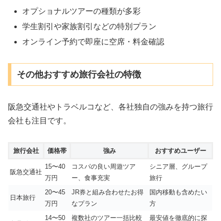
オプショナルツアーの種類が多彩
学生割引や家族割引などの特別プラン
オンライン予約で即座に空席・料金確認
その他おすすめ旅行会社の特徴
阪急交通社やトラベルコなど、各社独自の強みを持つ旅行
会社も注目です。
旅行会社
価格帯
強み
おすすめユーザー
15〜40
コスパの良い周遊ツア
シニア層、グループ
阪急交通社
万円
ー、食事充実
旅行
20〜45
JR券と組み合わせたお得
国内移動も含めたい
日本旅行
万円
なプラン
方
14〜50
複数社のツアー一括比較
最安値を徹底的に探