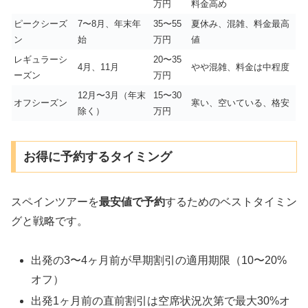
万円
料金高め
ピークシーズ
7〜8月、年末年
35〜55
夏休み、混雑、料金最高
ン
始
万円
値
レギュラーシ
20〜35
4月、11月
やや混雑、料金は中程度
ーズン
万円
12月〜3月（年末
15〜30
オフシーズン
寒い、空いている、格安
除く）
万円
お得に予約するタイミング
スペインツアーを
最安値で予約
するためのベストタイミン
グと戦略です。
出発の3〜4ヶ月前が早期割引の適用期限（10〜20%
オフ）
出発1ヶ月前の直前割引は空席状況次第で最大30%オ