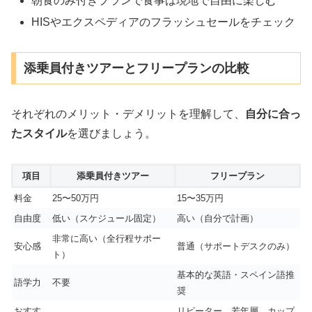
朝食のみ付きプランで食事は現地で自由に楽しむ
HISやエクスペディアのフラッシュセールをチェック
添乗員付きツアーとフリープランの比較
それぞれのメリット・デメリットを理解して、
自分に合っ
たスタイル
を選びましょう。
項目
添乗員付きツアー
フリープラン
料金
25〜50万円
15〜35万円
自由度
低い（スケジュール固定）
高い（自分で計画）
非常に高い（全行程サポー
安心感
普通（サポートデスクのみ）
ト）
基本的な英語・スペイン語推
語学力
不要
奨
おすす
リピーター、若年層、カップ