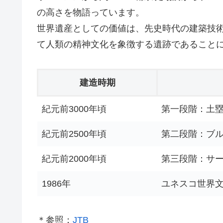
の高さを物語っています。
世界遺産としての価値は、先史時代の建築技
て人類の精神文化を象徴する遺跡であること
建造時期
紀元前3000年頃
第一段階：土
紀元前2500年頃
第二段階：ブ
紀元前2000年頃
第三段階：サ
1986年
ユネスコ世界
＊参照：
JTB