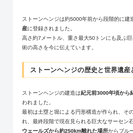
ストーンヘンジは約5000年前から段階的に
産
に登録されました。
高さ約7メートル、重さ最大50トンにも及ぶ
術の高さを今に伝えています。
ストーンヘンジの歴史と世界遺産
ストーンヘンジの建造は
紀元前3000年頃から
われました。
最初は土塁と堀による円形構造が作られ、そ
れ、最終段階で現在見られる巨大なサーセン
ウェールズから約250km離れた場所
からブル