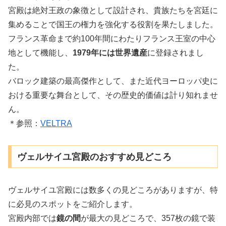
宮殿は絶対王政の象徴として設計され、貴族たちを宮廷に
集めることで国王の権力を強化する役割を果たしました。
フランス革命まで約100年間にわたりフランス王室の中心
地として機能し、
1979年には世界遺産
に登録されまし
た。
バロック建築の最高傑作として、また近代ヨーロッパ史に
おける重要な舞台として、その歴史的価値は計り知れませ
ん。
＊参照：
VELTRA
ヴェルサイユ宮殿のおすすめ見どころ
ヴェルサイユ宮殿には数多くの見どころがありますが、特
に必見のスポットをご紹介します。
宮殿内部では
鏡の間
が最大の見どころで、357枚の鏡で装