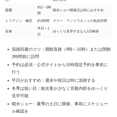
約2～3時
庭園
噴水ショー開催日は特におすすめ
間
トリアノン・離宮
約2時間
マリー・アントワネットの私的空間
半日～1
全体
ゆっくり見学するなら1日確保
日
混雑回避のコツ：開館直後（9時～10時）または閉館
2時間前に訪問
予約は必須：公式サイトから日時指定予約を事前に
行う
平日がおすすめ：週末や祝日は特に混雑する
冬季は狙い目：観光客が少なく宮殿内部をゆっくり
見学可能
噴水ショー：夏季の土日に開催、事前にスケジュー
ル確認を