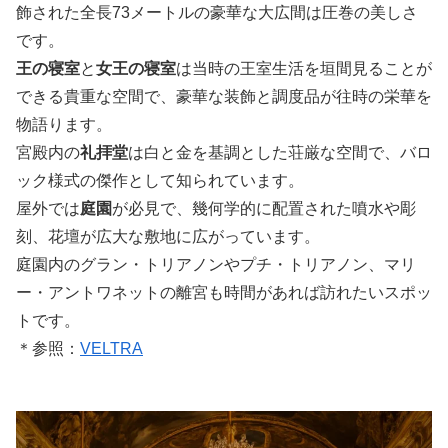
飾された全長73メートルの豪華な大広間は圧巻の美しさ
です。
王の寝室
と
女王の寝室
は当時の王室生活を垣間見ることが
できる貴重な空間で、豪華な装飾と調度品が往時の栄華を
物語ります。
宮殿内の
礼拝堂
は白と金を基調とした荘厳な空間で、バロ
ック様式の傑作として知られています。
屋外では
庭園
が必見で、幾何学的に配置された噴水や彫
刻、花壇が広大な敷地に広がっています。
庭園内のグラン・トリアノンやプチ・トリアノン、マリ
ー・アントワネットの離宮も時間があれば訪れたいスポッ
トです。
＊参照：
VELTRA