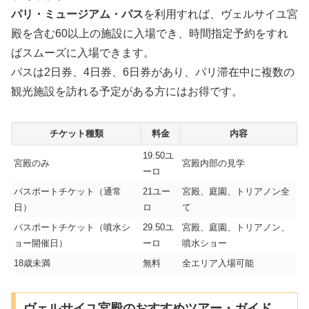
パリ・ミュージアム・パス
を利用すれば、ヴェルサイユ宮
殿を含む60以上の施設に入場でき、時間指定予約をすれ
ばスムーズに入場できます。
パスは2日券、4日券、6日券があり、パリ滞在中に複数の
観光施設を訪れる予定がある方にはお得です。
チケット種類
料金
内容
19.50ユ
宮殿のみ
宮殿内部の見学
ーロ
パスポートチケット（通常
21ユー
宮殿、庭園、トリアノン全
日）
ロ
て
パスポートチケット（噴水シ
29.50ユ
宮殿、庭園、トリアノン、
ョー開催日）
ーロ
噴水ショー
18歳未満
無料
全エリア入場可能
ヴェルサイユ宮殿のおすすめツアー・ガイド