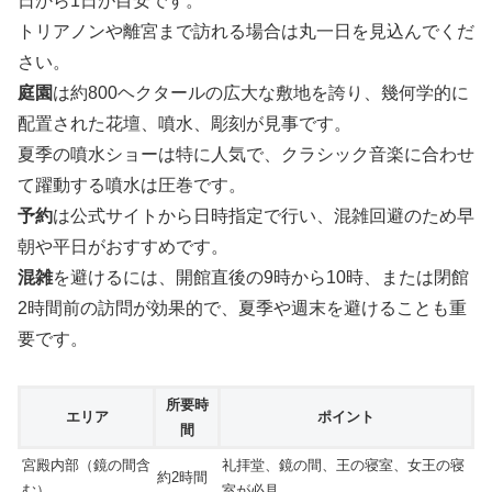
日から1日が目安です。
トリアノンや離宮まで訪れる場合は丸一日を見込んでくだ
さい。
庭園
は約800ヘクタールの広大な敷地を誇り、幾何学的に
配置された花壇、噴水、彫刻が見事です。
夏季の噴水ショーは特に人気で、クラシック音楽に合わせ
て躍動する噴水は圧巻です。
予約
は公式サイトから日時指定で行い、混雑回避のため早
朝や平日がおすすめです。
混雑
を避けるには、開館直後の9時から10時、または閉館
2時間前の訪問が効果的で、夏季や週末を避けることも重
要です。
所要時
エリア
ポイント
間
宮殿内部（鏡の間含
礼拝堂、鏡の間、王の寝室、女王の寝
約2時間
む）
室が必見