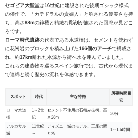
セゴビア大聖堂
は16世紀に建設された後期ゴシック様式
の傑作で、「カテドラルの貴婦人」と称される優美さを持
ち、高さ
88m
の鐘楼と精緻な彫刻が施された回廊が見どこ
ろです。
ローマ時代遺跡
の代表である水道橋は、セメントを使わず
に花崗岩のブロックを積み上げた
166個のアーチ
で構成さ
れ、約
17km
離れた水源から街へ水を運んでいました。
これらの建造物を巡るスペイン旅行では、古代から現代ま
で連綿と続く歴史の流れを体感できます。
所要時間目
スポット
時代
主な特徴
安
ローマ水道
1～2世
セメント不使用の石積み技術、高
30分
橋
紀
さ28m
アルカサル
11世紀
ディズニー城のモデル、王座の間
1～1.5時間
城
～
と塔