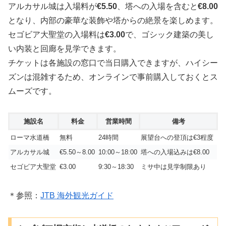
アルカサル城は入場料が
€5.50
、塔への入場を含むと
€8.00
となり、内部の豪華な装飾や塔からの絶景を楽しめます。
セゴビア大聖堂の入場料は
€3.00
で、ゴシック建築の美し
い内装と回廊を見学できます。
チケットは各施設の窓口で当日購入できますが、ハイシー
ズンは混雑するため、オンラインで事前購入しておくとス
ムーズです。
施設名
料金
営業時間
備考
ローマ水道橋
無料
24時間
展望台への登頂は€3程度
アルカサル城
€5.50～8.00
10:00～18:00
塔への入場込みは€8.00
セゴビア大聖堂
€3.00
9:30～18:30
ミサ中は見学制限あり
＊参照：
JTB 海外観光ガイド