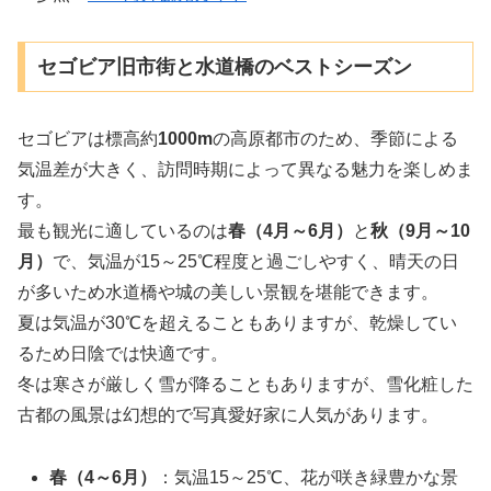
セゴビア旧市街と水道橋のベストシーズン
セゴビアは標高約
1000m
の高原都市のため、季節による
気温差が大きく、訪問時期によって異なる魅力を楽しめま
す。
最も観光に適しているのは
春（4月～6月）
と
秋（9月～10
月）
で、気温が15～25℃程度と過ごしやすく、晴天の日
が多いため水道橋や城の美しい景観を堪能できます。
夏は気温が30℃を超えることもありますが、乾燥してい
るため日陰では快適です。
冬は寒さが厳しく雪が降ることもありますが、雪化粧した
古都の風景は幻想的で写真愛好家に人気があります。
春（4～6月）
：気温15～25℃、花が咲き緑豊かな景