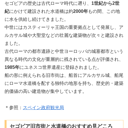
セゴビアの歴史は古代ローマ時代に遡り、
1世紀から2世
紀
にかけて建設された水道橋は約
2000年
もの間、この地
に水を供給し続けてきました。
中世にはカスティーリャ王国の重要拠点として発展し、ア
ルカサル城や大聖堂などの壮麗な建築物が次々と建設され
ました。
古代ローマの都市遺跡と中世ヨーロッパの城塞都市という
異なる時代の文化が重層的に残されている点が評価され、
1985年
にユネスコ世界遺産に登録されました。
船の形に例えられる旧市街は、船首にアルカサル城、船尾
にローマ水道橋を配する独特の地形を持ち、歴史的・建築
的価値の高い建造物が集中しています。
＊参照：
スペイン政府観光局
セゴビア旧市街と水道橋のおすすめ見どころ