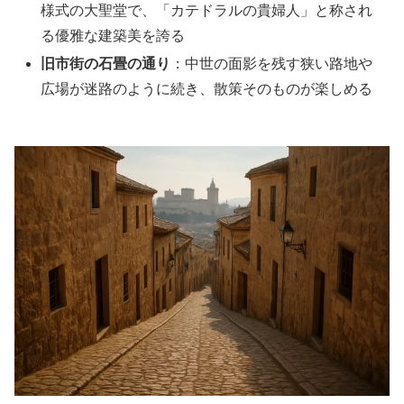
様式の大聖堂で、「カテドラルの貴婦人」と称され
る優雅な建築美を誇る
旧市街の石畳の通り
：中世の面影を残す狭い路地や
広場が迷路のように続き、散策そのものが楽しめる