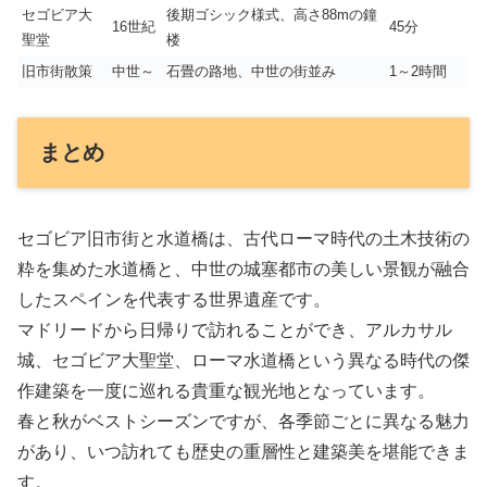
セゴビア大
後期ゴシック様式、高さ88mの鐘
16世紀
45分
聖堂
楼
旧市街散策
中世～
石畳の路地、中世の街並み
1～2時間
まとめ
セゴビア旧市街と水道橋は、古代ローマ時代の土木技術の
粋を集めた水道橋と、中世の城塞都市の美しい景観が融合
したスペインを代表する世界遺産です。
マドリードから日帰りで訪れることができ、アルカサル
城、セゴビア大聖堂、ローマ水道橋という異なる時代の傑
作建築を一度に巡れる貴重な観光地となっています。
春と秋がベストシーズンですが、各季節ごとに異なる魅力
があり、いつ訪れても歴史の重層性と建築美を堪能できま
す。