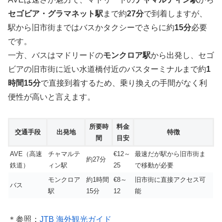
セゴビア・グラマネット駅
まで約
27分
で到着しますが、
駅から旧市街まではバスかタクシーでさらに約
15分
必要
です。
一方、バスはマドリードの
モンクロア駅
から出発し、セゴ
ビアの旧市街に近い水道橋付近のバスターミナルまで約
1
時間15分
で直接到着するため、乗り換えの手間がなく利
便性が高いと言えます。
所要時
料金
交通手段
出発地
特徴
間
目安
AVE（高速
チャマルテ
€12～
最速だが駅から旧市街ま
約27分
鉄道）
ィン駅
25
で移動が必要
モンクロア
約1時間
€8～
旧市街に直接アクセス可
バス
駅
15分
12
能
＊参照：
JTB 海外観光ガイド