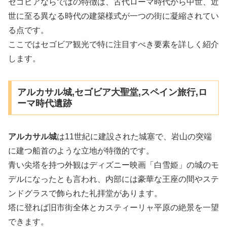
セゴビアならではの特徴は、古代ローマ時代から中世、近
世に至る異なる時代の建築様式が一つの街に凝縮されてい
る点です。
ここではセゴビア観光で特に注目すべき要素を詳しく紹介
します。
アルカサル城,セゴビア大聖堂,スペイン旅行,ロ
ーマ時代遺跡
アルカサル城
は11世紀に建設された城塞で、岩山の突端
に建つ船首のような立地が特徴的です。
青い尖塔を持つ外観はディズニー映画「白雪姫」の城のモ
デルになったとも言われ、内部には豪華な王座の間やステ
ンドグラスで飾られた礼拝堂があります。
塔に登れば旧市街全体とカスティーリャ平原の絶景を一望
できます。