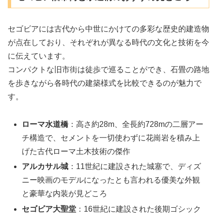
セゴビアには古代から中世にかけての多彩な歴史的建造物
が点在しており、それぞれが異なる時代の文化と技術を今
に伝えています。
コンパクトな旧市街は徒歩で巡ることができ、石畳の路地
を歩きながら各時代の建築様式を比較できるのが魅力で
す。
ローマ水道橋
：高さ約28m、全長約728mの二層アー
チ構造で、セメントを一切使わずに花崗岩を積み上
げた古代ローマ土木技術の傑作
アルカサル城
：11世紀に建設された城塞で、ディズ
ニー映画のモデルになったとも言われる優美な外観
と豪華な内装が見どころ
セゴビア大聖堂
：16世紀に建設された後期ゴシック