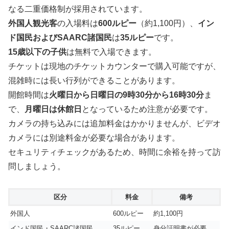
なる二重価格制が採用されています。
外国人観光客
の入場料は
600ルピー
（約1,100円）、
イン
ド国民およびSAARC諸国民
は
35ルピー
です。
15歳以下の子供
は無料で入場できます。
チケットは現地のチケットカウンターで購入可能ですが、
混雑時には長い行列ができることがあります。
開館時間は
火曜日から日曜日の9時30分から16時30分
ま
で、
月曜日は休館日
となっているため注意が必要です。
カメラの持ち込みには追加料金はかかりませんが、ビデオ
カメラには別途料金が必要な場合があります。
セキュリティチェックがあるため、時間に余裕を持って訪
問しましょう。
区分
料金
備考
外国人
600ルピー
約1,100円
インド国民・SAARC諸国民
35ルピー
身分証明書が必要