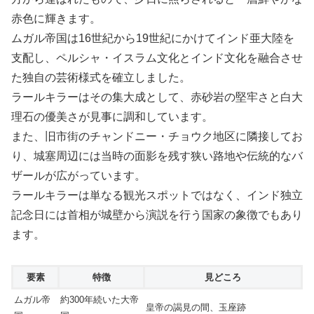
赤色に輝きます。
ムガル帝国は16世紀から19世紀にかけてインド亜大陸を
支配し、ペルシャ・イスラム文化とインド文化を融合させ
た独自の芸術様式を確立しました。
ラールキラーはその集大成として、赤砂岩の堅牢さと白大
理石の優美さが見事に調和しています。
また、旧市街のチャンドニー・チョウク地区に隣接してお
り、城塞周辺には当時の面影を残す狭い路地や伝統的なバ
ザールが広がっています。
ラールキラーは単なる観光スポットではなく、インド独立
記念日には首相が城壁から演説を行う国家の象徴でもあり
ます。
要素
特徴
見どころ
ムガル帝
約300年続いた大帝
皇帝の謁見の間、玉座跡