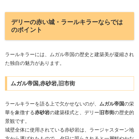
デリーの赤い城・ラールキラーならでは
のポイント
ラールキラーには、ムガル帝国の歴史と建築美が凝縮され
た独自の魅力があります。
ムガル帝国,赤砂岩,旧市街
ラールキラーを語る上で欠かせないのが、
ムガル帝国
の栄
華を象徴する
赤砂岩
の建築様式と、デリー
旧市街
の歴史的
景観です。
城壁全体に使用されている赤砂岩は、ラージャスターン地
方から運ばれたもので、夕日に照らされると一層鮮やかな