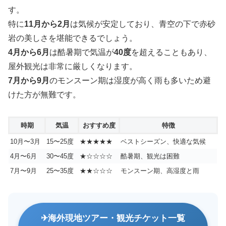
す。
特に
11月から2月
は気候が安定しており、青空の下で赤砂
岩の美しさを堪能できるでしょう。
4月から6月
は酷暑期で気温が
40度
を超えることもあり、
屋外観光は非常に厳しくなります。
7月から9月
のモンスーン期は湿度が高く雨も多いため避
けた方が無難です。
時期
気温
おすすめ度
特徴
10月〜3月
15〜25度
★★★★★
ベストシーズン、快適な気候
4月〜6月
30〜45度
★☆☆☆☆
酷暑期、観光は困難
7月〜9月
25〜35度
★★☆☆☆
モンスーン期、高湿度と雨
海外現地ツアー・観光チケット一覧