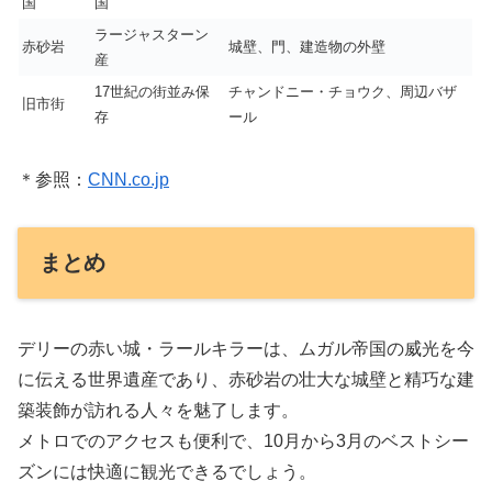
国
国
ラージャスターン
赤砂岩
城壁、門、建造物の外壁
産
17世紀の街並み保
チャンドニー・チョウク、周辺バザ
旧市街
存
ール
＊参照：
CNN.co.jp
まとめ
デリーの赤い城・ラールキラーは、ムガル帝国の威光を今
に伝える世界遺産であり、赤砂岩の壮大な城壁と精巧な建
築装飾が訪れる人々を魅了します。
メトロでのアクセスも便利で、10月から3月のベストシー
ズンには快適に観光できるでしょう。