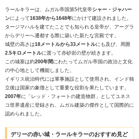
ラールキラーは、ムガル帝国第5代皇帝
シャー・ジャハー
ン
によって
1638年から1648年
にかけて建設されました。
タージマハルを建てたことでも知られる皇帝が、アーグラ
からデリーへ遷都する際に築いた新たな宮殿です。
城壁の高さは
18メートルから33メートル
にも及び、周囲
2.5キロメートル
に渡って赤砂岩の壁が続きます。
この城塞は約
200年間
にわたってムガル帝国の政治と文化
の中心地として機能しました。
イギリス統治時代には軍事施設として使用され、インド独
立後は国家の象徴として重要な役割を果たしています。
2007年
に「レッド・フォートの建造物群」としてユネス
コ世界遺産に登録され、ムガル建築の傑作として国際的に
認められました。
デリーの赤い城・ラールキラーのおすすめ見ど