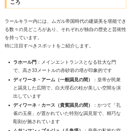
ころ
ラールキラー内には、ムガル帝国時代の建築美を堪能でき
る数々の見どころがあり、それぞれが独自の歴史と芸術性
を持っています。
特に注目すべきスポットをご紹介します。
ラホール門
：メインエントランスとなる壮大な門
で、高さ33メートルの赤砂岩の塔が印象的です
ディワーネ・アーム（一般謁見の間）
：皇帝が民衆
と謁見した広間で、白大理石の柱が美しい空間を演
出しています
ディワーネ・カース（貴賓謁見の間）
：かつて「孔
雀の玉座」が置かれていた特別な謁見室で、精巧な
彫刻が施されています
ムサンマン・ブルジュ（八角塔）
：皇帝の私的な空