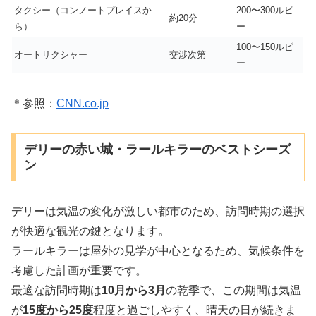
タクシー（コンノートプレイスか
200〜300ルピ
約20分
ら）
ー
100〜150ルピ
オートリクシャー
交渉次第
ー
＊参照：
CNN.co.jp
デリーの赤い城・ラールキラーのベストシーズ
ン
デリーは気温の変化が激しい都市のため、訪問時期の選択
が快適な観光の鍵となります。
ラールキラーは屋外の見学が中心となるため、気候条件を
考慮した計画が重要です。
最適な訪問時期は
10月から3月
の乾季で、この期間は気温
が
15度から25度
程度と過ごしやすく、晴天の日が続きま