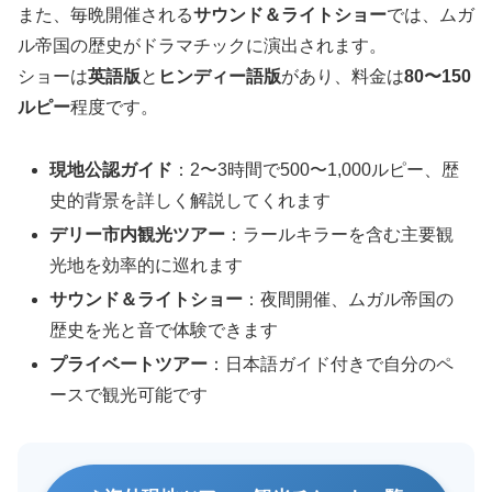
また、毎晩開催される
サウンド＆ライトショー
では、ムガ
ル帝国の歴史がドラマチックに演出されます。
ショーは
英語版
と
ヒンディー語版
があり、料金は
80〜150
ルピー
程度です。
現地公認ガイド
：2〜3時間で500〜1,000ルピー、歴
史的背景を詳しく解説してくれます
デリー市内観光ツアー
：ラールキラーを含む主要観
光地を効率的に巡れます
サウンド＆ライトショー
：夜間開催、ムガル帝国の
歴史を光と音で体験できます
プライベートツアー
：日本語ガイド付きで自分のペ
ースで観光可能です