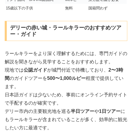
15歳以下の子供
無料
国籍問わず
デリーの赤い城・ラールキラーのおすすめツア
ー・ガイド
ラールキラーをより深く理解するためには、専門ガイドの
解説を聞きながら見学することをおすすめします。
現地では
公認ガイド
が城門付近で待機しており、
2〜3時
間
のガイドツアーを
500〜1,000ルピー
程度で提供してい
ます。
日本語ガイドは少ないため、事前にオンライン予約サイト
で手配するのが確実です。
デリー市内の主要観光地を巡る
半日ツアー
や
1日ツアー
に
もラールキラーが含まれていることが多く、効率的に観光
したい方に最適です。