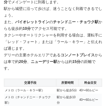
分
でメインゲートに到着します。
駅から城壁に沿って歩けば、迷うことなく到着できるでし
ょう。
また、
バイオレットライン
の
チャンドニー・チョウク駅
か
らも徒歩約
10分
でアクセス可能です。
タクシーやオートリクシャーを利用する場合は、運転手に
「レッド・フォート」または「ラール・キラー」と伝えれ
ば通じます。
デリーの主要ホテルエリアである
コンノートプレイス
から
は車で約
20分
、
ニューデリー駅
からは約
15分
の距離で
す。
交通手段
所要時間
料金目安
メトロ（ラール・キラー駅）
駅から徒歩5分
40〜60ルピー
メトロ（チャンドニー・チョウク
駅から徒歩10
40〜60ルピー
駅）
分