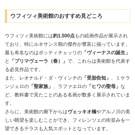
ウフィツィ美術館のおすすめ見どころ
ウフィツィ美術館には
約1,500点
もの絵画作品が展示され
ており、特にルネサンス期の傑作が豊富に揃っています。
最も有名なのはボッティチェッリの
「ヴィーナスの誕生」
と
「プリマヴェーラ（春）」
で、これらは美術館を代表す
る必見作品です。
また、レオナルド・ダ・ヴィンチの
「受胎告知」
、ミケラ
ンジェロの
「聖家族」
、ラファエロの
「ヒワの聖母」
な
ど、教科書で見たことのある名画が数多く展示されていま
す。
さらに、美術館の廊下からは
ヴェッキオ橋
やアルノ川の美
しい眺望を楽しむことができ、フィレンツェの街並みを一
望できるテラスも人気スポットとなっています。