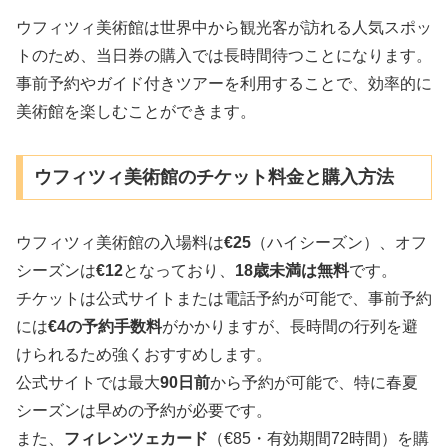
ウフィツィ美術館は世界中から観光客が訪れる人気スポッ
トのため、当日券の購入では長時間待つことになります。
事前予約やガイド付きツアーを利用することで、効率的に
美術館を楽しむことができます。
ウフィツィ美術館のチケット料金と購入方法
ウフィツィ美術館の入場料は
€25
（ハイシーズン）、オフ
シーズンは
€12
となっており、
18歳未満は無料
です。
チケットは公式サイトまたは電話予約が可能で、事前予約
には
€4の予約手数料
がかかりますが、長時間の行列を避
けられるため強くおすすめします。
公式サイトでは最大
90日前
から予約が可能で、特に春夏
シーズンは早めの予約が必要です。
また、
フィレンツェカード
（€85・有効期間72時間）を購