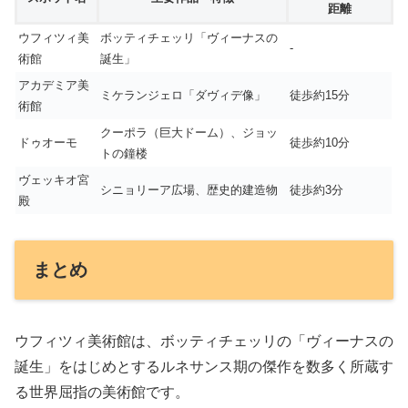
距離
ウフィツィ美
ボッティチェッリ「ヴィーナスの
-
術館
誕生」
アカデミア美
ミケランジェロ「ダヴィデ像」
徒歩約15分
術館
クーポラ（巨大ドーム）、ジョッ
ドゥオーモ
徒歩約10分
トの鐘楼
ヴェッキオ宮
シニョリーア広場、歴史的建造物
徒歩約3分
殿
まとめ
ウフィツィ美術館は、ボッティチェッリの「ヴィーナスの
誕生」をはじめとするルネサンス期の傑作を数多く所蔵す
る世界屈指の美術館です。