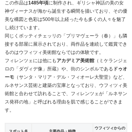
この作品は
1485年頃
に制作され、ギリシャ神話の美の女
神ヴィーナスが海から誕生する瞬間を描いており、その優
美な構図と色彩は500年以上経った今も多くの人々を魅了
し続けています。
同じくボッティチェッリの「プリマヴェーラ（春）」も隣
接する部屋に展示されており、両作品を連続して鑑賞でき
るのはウフィツィ美術館ならではの体験です。
フィレンツェには他にも
アカデミア美術館
（ミケランジェ
ロの「ダヴィデ像」所蔵）や、街のシンボルである
ドゥオ
ーモ
（サンタ・マリア・デル・フィオーレ大聖堂）など、
ルネサンス芸術と建築の宝庫となっており、ウフィツィ美
術館と合わせて訪れることで、フィレンツェが「ルネサン
ス発祥の地」と呼ばれる理由を肌で感じることができま
す。
ウフィツィからの
スポット名
主要作品・特徴