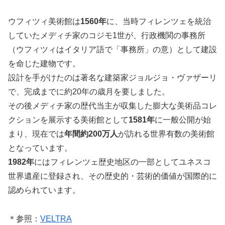
ウフィツィ美術館は
1560年
に、当時フィレンツェを統治
していたメディチ家のコジモ1世が、行政機関の事務所
（ウフィツィはイタリア語で「事務所」の意）として建設
を命じた建物です。
設計を手がけたのは著名な建築家ジョルジョ・ヴァザーリ
で、完成までに約20年の歳月を要しました。
その後メディチ家の歴代当主が収集した膨大な美術品コレ
クションを展示する美術館として
1581年
に一般公開が始
まり、現在では
年間約200万人
が訪れる世界有数の美術館
となっています。
1982年
にはフィレンツェ歴史地区の一部としてユネスコ
世界遺産に登録され、その歴史的・芸術的価値が国際的に
認められています。
＊参照：
VELTRA