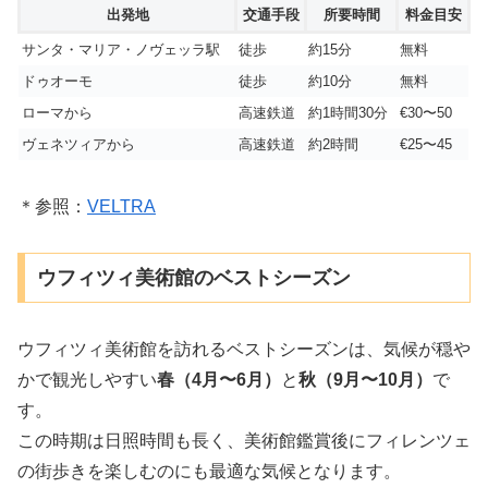
出発地
交通手段
所要時間
料金目安
サンタ・マリア・ノヴェッラ駅
徒歩
約15分
無料
ドゥオーモ
徒歩
約10分
無料
ローマから
高速鉄道
約1時間30分
€30〜50
ヴェネツィアから
高速鉄道
約2時間
€25〜45
＊参照：
VELTRA
ウフィツィ美術館のベストシーズン
ウフィツィ美術館を訪れるベストシーズンは、気候が穏や
かで観光しやすい
春（4月〜6月）
と
秋（9月〜10月）
で
す。
この時期は日照時間も長く、美術館鑑賞後にフィレンツェ
の街歩きを楽しむのにも最適な気候となります。