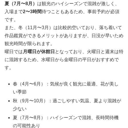
夏（7月〜8月）
は観光のハイシーズンで混雑が激しく、
入場まで
2〜3時間
待つこともあるため、事前予約が必須
です。
また、冬（11月〜3月）は比較的空いており、落ち着いて
作品鑑賞ができるメリットがありますが、日没が早いため
観光時間が限られます。
曜日では
月曜日が休館日
となっており、火曜日と週末は特
に混雑するため、水曜日から金曜日の平日がおすすめで
す。
春（4月〜6月）：気候が良く観光に最適、花が美し
い季節
秋（9月〜10月）：過ごしやすい気温、夏より混雑が
少ない
夏（7月〜8月）：ハイシーズンで混雑、長時間待機
の可能性あり