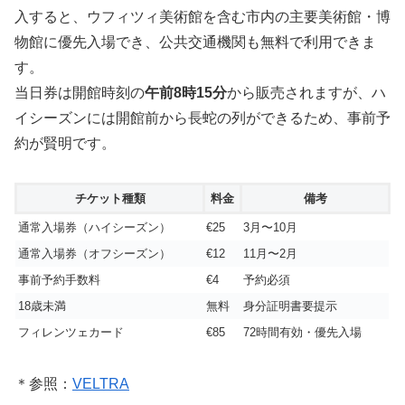
入すると、ウフィツィ美術館を含む市内の主要美術館・博
物館に優先入場でき、公共交通機関も無料で利用できま
す。
当日券は開館時刻の
午前8時15分
から販売されますが、ハ
イシーズンには開館前から長蛇の列ができるため、事前予
約が賢明です。
チケット種類
料金
備考
通常入場券（ハイシーズン）
€25
3月〜10月
通常入場券（オフシーズン）
€12
11月〜2月
事前予約手数料
€4
予約必須
18歳未満
無料
身分証明書要提示
フィレンツェカード
€85
72時間有効・優先入場
＊参照：
VELTRA