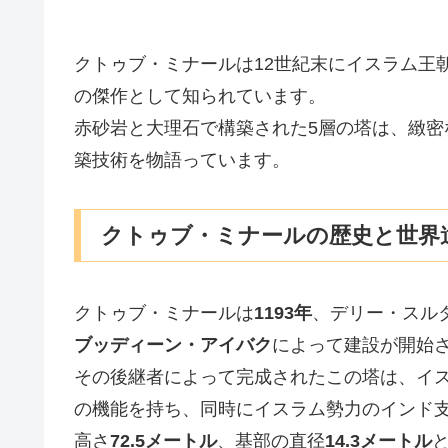
クトゥブ・ミナールは12世紀末にイスラム王
の傑作として知られています。
赤砂岩と大理石で構築された5層の塔は、緻
築技術を物語っています。
クトゥブ・ミナールの歴史と世界
クトゥブ・ミナールは
1193年
、デリー・スル
ブッディーン・アイバク
によって建設が開始
その後継者によって完成されたこの塔は、イ
の機能を持ち、同時にイスラム勢力のインド
高さ
72.5メートル
、基部の直径
14.3メートル