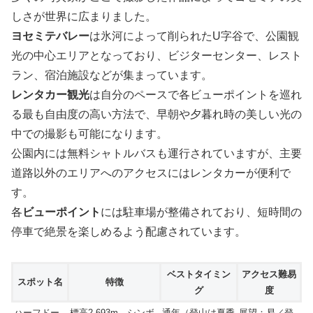
しさが世界に広まりました。
ヨセミテバレー
は氷河によって削られたU字谷で、公園観
光の中心エリアとなっており、ビジターセンター、レスト
ラン、宿泊施設などが集まっています。
レンタカー観光
は自分のペースで各ビューポイントを巡れ
る最も自由度の高い方法で、早朝や夕暮れ時の美しい光の
中での撮影も可能になります。
公園内には無料シャトルバスも運行されていますが、主要
道路以外のエリアへのアクセスにはレンタカーが便利で
す。
各
ビューポイント
には駐車場が整備されており、短時間の
停車で絶景を楽しめるよう配慮されています。
ベストタイミン
アクセス難易
スポット名
特徴
グ
度
ハーフドー
標高2,693m、シンボ
通年（登山は夏季
展望：易／登