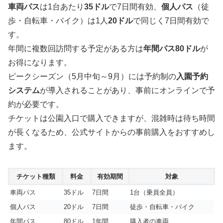
車両パス
は1台あたり
35ドル
で7日間有効、
個人パス
（徒
歩・自転車・バイク）は1人
20ドル
で同じく7日間有効で
す。
年間に複数回訪問する予定がある方は
年間パス80ドル
が
お得になります。
ピークシーズン（5月中旬～9月）には予約制の
入園予約
システム
が導入されることがあり、事前にオンラインで予
約が必要です。
チケットは公園入口で購入できますが、混雑時は待ち時間
が長くなるため、公式サイトからの事前購入をおすすめし
ます。
チケット種類
料金
有効期間
対象
車両パス
35ドル
7日間
1台（乗員全員）
個人パス
20ドル
7日間
徒歩・自転車・バイク
年間パス
80ドル
1年間
購入者の車両