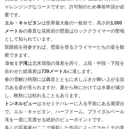
ャレンジングなコースですが、許可制のため事前申請が必
要です。
エル・キャピタン
は世界最大級の一枚岩で、高さ約
1,000
メートル
の垂直な花崗岩の壁面はロッククライマーの聖地
として知られています。
双眼鏡を持参すれば、壁面を登るクライマーたちの姿を観
察できます。
ヨセミテ滝
は北米屈指の落差を誇り、上段・中段・下段を
合わせた総落差は
739メートル
に達します。
春の雪解け時期には轟音とともに水しぶきが舞い上がる迫
力ある姿が見られますが、夏から秋にかけては水量が減少
し、晩秋には枯れることもあります。
トンネルビュー
はヨセミテバレーに入る手前にある展望台
で、エル・キャピタン、ハーフドーム、ブライダルベール
滝を一度に見渡せる絶好のビューポイントです。
多くの写真家がここで撮影した作品によってヨセミテの美