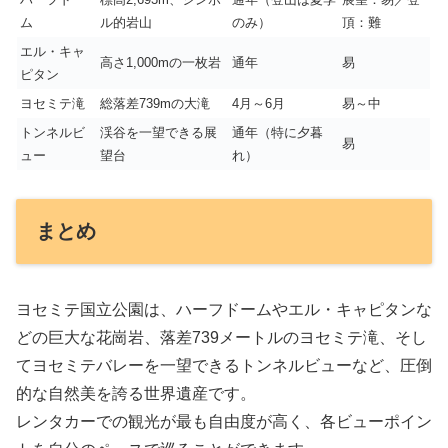
ム
ル的岩山
のみ）
頂：難
エル・キャ
高さ1,000mの一枚岩
通年
易
ピタン
ヨセミテ滝
総落差739mの大滝
4月～6月
易～中
トンネルビ
渓谷を一望できる展
通年（特に夕暮
易
ュー
望台
れ）
まとめ
ヨセミテ国立公園は、ハーフドームやエル・キャピタンな
どの巨大な花崗岩、落差739メートルのヨセミテ滝、そし
てヨセミテバレーを一望できるトンネルビューなど、圧倒
的な自然美を誇る世界遺産です。
レンタカーでの観光が最も自由度が高く、各ビューポイン