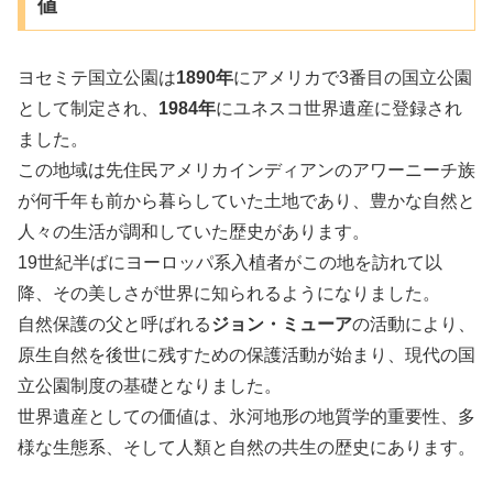
値
ヨセミテ国立公園は
1890年
にアメリカで3番目の国立公園
として制定され、
1984年
にユネスコ世界遺産に登録され
ました。
この地域は先住民アメリカインディアンのアワーニーチ族
が何千年も前から暮らしていた土地であり、豊かな自然と
人々の生活が調和していた歴史があります。
19世紀半ばにヨーロッパ系入植者がこの地を訪れて以
降、その美しさが世界に知られるようになりました。
自然保護の父と呼ばれる
ジョン・ミューア
の活動により、
原生自然を後世に残すための保護活動が始まり、現代の国
立公園制度の基礎となりました。
世界遺産としての価値は、氷河地形の地質学的重要性、多
様な生態系、そして人類と自然の共生の歴史にあります。