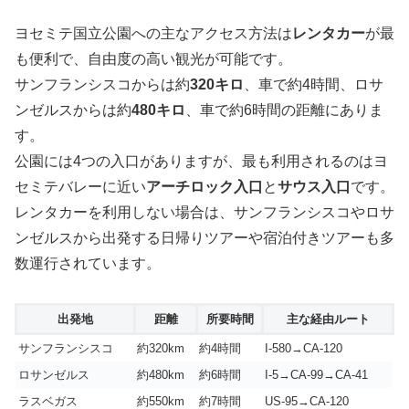
ヨセミテ国立公園への主なアクセス方法は
レンタカー
が最
も便利で、自由度の高い観光が可能です。
サンフランシスコからは約
320キロ
、車で約4時間、ロサ
ンゼルスからは約
480キロ
、車で約6時間の距離にありま
す。
公園には4つの入口がありますが、最も利用されるのはヨ
セミテバレーに近い
アーチロック入口
と
サウス入口
です。
レンタカーを利用しない場合は、サンフランシスコやロサ
ンゼルスから出発する日帰りツアーや宿泊付きツアーも多
数運行されています。
出発地
距離
所要時間
主な経由ルート
サンフランシスコ
約320km
約4時間
I-580→CA-120
ロサンゼルス
約480km
約6時間
I-5→CA-99→CA-41
ラスベガス
約550km
約7時間
US-95→CA-120