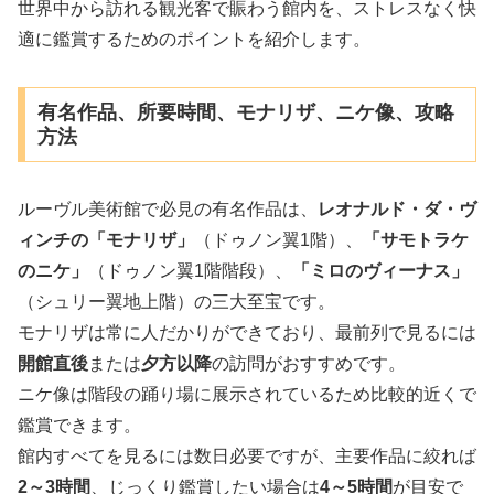
世界中から訪れる観光客で賑わう館内を、ストレスなく快
適に鑑賞するためのポイントを紹介します。
有名作品、所要時間、モナリザ、ニケ像、攻略
方法
ルーヴル美術館で必見の有名作品は、
レオナルド・ダ・ヴ
ィンチの「モナリザ」
（ドゥノン翼1階）、
「サモトラケ
のニケ」
（ドゥノン翼1階階段）、
「ミロのヴィーナス」
（シュリー翼地上階）の三大至宝です。
モナリザは常に人だかりができており、最前列で見るには
開館直後
または
夕方以降
の訪問がおすすめです。
ニケ像は階段の踊り場に展示されているため比較的近くで
鑑賞できます。
館内すべてを見るには数日必要ですが、主要作品に絞れば
2～3時間
、じっくり鑑賞したい場合は
4～5時間
が目安で