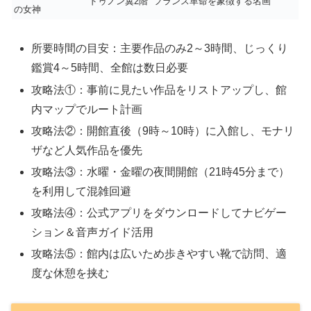
ドゥノン翼2階
フランス革命を象徴する名画
の女神
所要時間の目安：主要作品のみ2～3時間、じっくり
鑑賞4～5時間、全館は数日必要
攻略法①：事前に見たい作品をリストアップし、館
内マップでルート計画
攻略法②：開館直後（9時～10時）に入館し、モナリ
ザなど人気作品を優先
攻略法③：水曜・金曜の夜間開館（21時45分まで）
を利用して混雑回避
攻略法④：公式アプリをダウンロードしてナビゲー
ション＆音声ガイド活用
攻略法⑤：館内は広いため歩きやすい靴で訪問、適
度な休憩を挟む