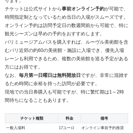
ります。
チケットは公式サイトから
事前オンライン予約
が可能で、
時間指定制となっているため当日の入場がスムーズです。
オンライン予約は訪問予定日の数週間前から可能で、特に
観光シーズンは早めの予約をおすすめします。
パリミュージアムパスを購入すれば、ルーヴル美術館を含
むパリ近郊の約60の美術館・施設に入場でき、優先入場
レーンも利用できるため、複数の美術館を巡る予定がある
方にはお得です。
なお、
毎月第一日曜日は無料開放日
ですが、非常に混雑す
るため時間に余裕を持った訪問が必要です。
現地での当日券購入も可能ですが、特に繁忙期は1～2時
間待ちになることもあります。
チケット種類
料金
備考
一般入場料
17ユーロ
オンライン事前予約推奨