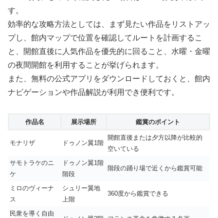
す。
効率的な攻略方法としては、まず見たい作品をリストアッ
プし、館内マップで位置を確認してルートを計画するこ
と、開館直後に人気作品を優先的に回ること、水曜・金曜
の夜間開館を利用することが挙げられます。
また、無料の公式アプリをダウンロードしておくと、館内
ナビゲーションや作品解説が利用でき便利です。
作品名
展示場所
鑑賞のポイント
開館直後または夕方以降が比較的
モナリザ
ドゥノン翼1階
空いている
サモトラケのニ
ドゥノン翼1階
階段の踊り場で近くから鑑賞可能
ケ
階段
ミロのヴィーナ
シュリー翼地
360度から鑑賞できる
ス
上階
民衆を導く自由