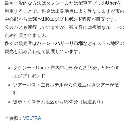
最も一般的な方法はタクシーまたは配車アプリの
Uber
を
利用することで、料金は出発地点により異なりますが市内
中心部からは
50〜100エジプトポンド
程度が目安です。
公共バスも運行していますが、観光客には複雑なルートの
ため推奨されません。
多くの観光客は
ハーン・ハリーリ市場
などイスラム地区の
観光と組み合わせて訪問しています。
タクシー・Uber：市内中心部から約15分、50〜100
エジプトポンド
ツアーバス：主要ホテルからの送迎付きツアーが便
利
徒歩：イスラム地区から約30分（坂道あり）
＊参照：
VELTRA