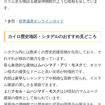
スラム史を物語る建築博物館のような様相を呈していま
す。
＊参照：
世界遺産オンラインガイド
カイロ歴史地区・シタデルのおすすめ見どころ
シタデル内には数多くの歴史的建造物が点在しており、そ
れぞれが独自の魅力を放っています。
最も象徴的な建物は
ムハンマド・アリ・モスク
で、オスマ
ン様式の優美なドームと高い尖塔が特徴的です。
内部は豪華なシャンデリアや精緻な装飾で彩られ、イスラ
ム建築の美しさを堪能できます。
また
ナセル・ムハンマド・モスク
は14世紀のマムルーク
建築の傑作として知られています。
城塞内の博物館では歴史的な武器や調度品が展示され、さ