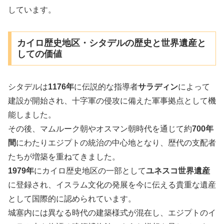
しています。
カイロ歴史地区・シタデルの歴史と世界遺産と
しての価値
シタデルは
1176年
に伝説的な指導者
サラディン
によって
建設が開始され、十字軍の侵攻に備えた軍事拠点として機
能しました。
その後、マムルーク朝やオスマン朝時代を通じて約
700年
間
にわたりエジプトの統治の中心地となり、歴代の支配者
たちが増築を重ねてきました。
1979年
にカイロ歴史地区の一部として
ユネスコ世界遺産
に登録され、イスラム文化の発展を今に伝える貴重な遺産
として国際的に認められています。
城塞内には異なる時代の建築様式が混在し、エジプトのイ