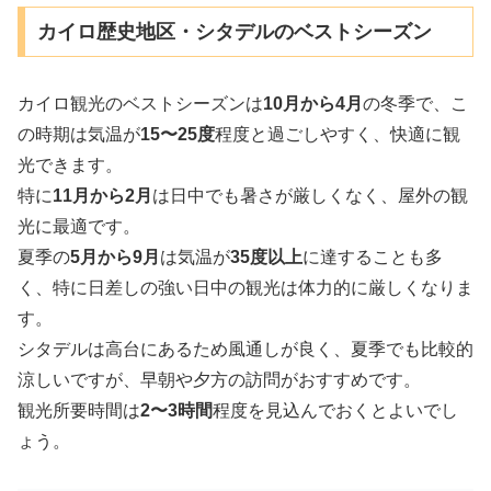
カイロ歴史地区・シタデルのベストシーズン
カイロ観光のベストシーズンは
10月から4月
の冬季で、こ
の時期は気温が
15〜25度
程度と過ごしやすく、快適に観
光できます。
特に
11月から2月
は日中でも暑さが厳しくなく、屋外の観
光に最適です。
夏季の
5月から9月
は気温が
35度以上
に達することも多
く、特に日差しの強い日中の観光は体力的に厳しくなりま
す。
シタデルは高台にあるため風通しが良く、夏季でも比較的
涼しいですが、早朝や夕方の訪問がおすすめです。
観光所要時間は
2〜3時間
程度を見込んでおくとよいでし
ょう。