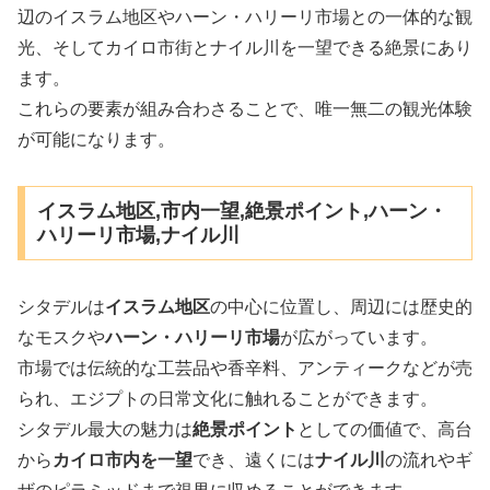
辺のイスラム地区やハーン・ハリーリ市場との一体的な観
光、そしてカイロ市街とナイル川を一望できる絶景にあり
ます。
これらの要素が組み合わさることで、唯一無二の観光体験
が可能になります。
イスラム地区,市内一望,絶景ポイント,ハーン・
ハリーリ市場,ナイル川
シタデルは
イスラム地区
の中心に位置し、周辺には歴史的
なモスクや
ハーン・ハリーリ市場
が広がっています。
市場では伝統的な工芸品や香辛料、アンティークなどが売
られ、エジプトの日常文化に触れることができます。
シタデル最大の魅力は
絶景ポイント
としての価値で、高台
から
カイロ市内を一望
でき、遠くには
ナイル川
の流れやギ