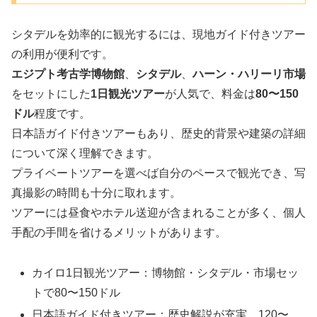
シタデルを効率的に観光するには、現地ガイド付きツアー
の利用が便利です。
エジプト考古学博物館
、
シタデル
、
ハーン・ハリーリ市場
をセットにした
1日観光ツアー
が人気で、料金は
80〜150
ドル
程度です。
日本語ガイド付きツアーもあり、歴史的背景や建築の詳細
について深く理解できます。
プライベートツアーを選べば自分のペースで観光でき、写
真撮影の時間も十分に取れます。
ツアーには昼食やホテル送迎が含まれることが多く、個人
手配の手間を省けるメリットがあります。
カイロ1日観光ツアー：博物館・シタデル・市場セッ
トで80〜150ドル
日本語ガイド付きツアー：歴史解説が充実、120〜