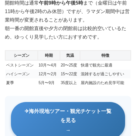
開館時間は通常
午前9時から午後5時
まで（金曜日は午前
11時から午後2時のみ休憩）ですが、ラマダン期間中は営
業時間が変更されることがあります。
朝一番の開館直後や夕方の閉館前は比較的空いているた
め、ゆっくり見学したい方におすすめです。
シーズン
時期
気温
特徴
ベストシーズン
10月〜4月
20〜25度
快適で観光に最適
ハイシーズン
12月〜2月
15〜22度
混雑するが過ごしやすい
夏季
5月〜9月
35度以上
屋内施設のため見学可能
海外現地ツアー・観光チケット一覧
を見る