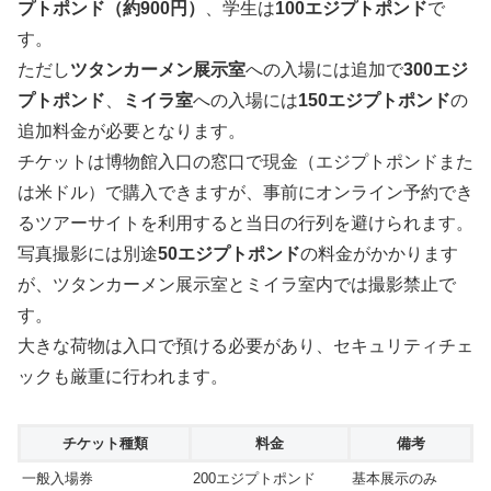
プトポンド（約900円）
、学生は
100エジプトポンド
で
す。
ただし
ツタンカーメン展示室
への入場には追加で
300エジ
プトポンド
、
ミイラ室
への入場には
150エジプトポンド
の
追加料金が必要となります。
チケットは博物館入口の窓口で現金（エジプトポンドまた
は米ドル）で購入できますが、事前にオンライン予約でき
るツアーサイトを利用すると当日の行列を避けられます。
写真撮影には別途
50エジプトポンド
の料金がかかります
が、ツタンカーメン展示室とミイラ室内では撮影禁止で
す。
大きな荷物は入口で預ける必要があり、セキュリティチェ
ックも厳重に行われます。
チケット種類
料金
備考
一般入場券
200エジプトポンド
基本展示のみ