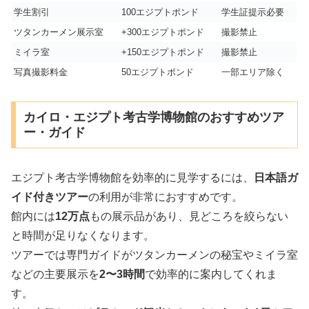
学生割引
100エジプトポンド
学生証提示必要
ツタンカーメン展示室
+300エジプトポンド
撮影禁止
ミイラ室
+150エジプトポンド
撮影禁止
写真撮影料金
50エジプトポンド
一部エリア除く
カイロ・エジプト考古学博物館のおすすめツア
ー・ガイド
エジプト考古学博物館を効率的に見学するには、
日本語ガ
イド付きツアー
の利用が非常におすすめです。
館内には
12万点
もの展示品があり、見どころを絞らない
と時間が足りなくなります。
ツアーでは専門ガイドがツタンカーメンの秘宝やミイラ室
などの主要展示を
2〜3時間
で効率的に案内してくれま
す。