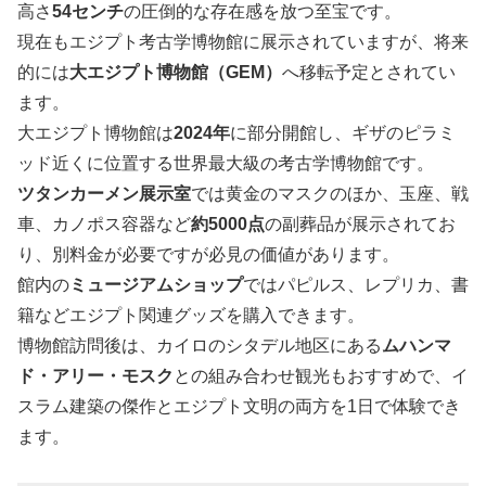
高さ
54センチ
の圧倒的な存在感を放つ至宝です。
現在もエジプト考古学博物館に展示されていますが、将来
的には
大エジプト博物館（GEM）
へ移転予定とされてい
ます。
大エジプト博物館は
2024年
に部分開館し、ギザのピラミ
ッド近くに位置する世界最大級の考古学博物館です。
ツタンカーメン展示室
では黄金のマスクのほか、玉座、戦
車、カノポス容器など
約5000点
の副葬品が展示されてお
り、別料金が必要ですが必見の価値があります。
館内の
ミュージアムショップ
ではパピルス、レプリカ、書
籍などエジプト関連グッズを購入できます。
博物館訪問後は、カイロのシタデル地区にある
ムハンマ
ド・アリー・モスク
との組み合わせ観光もおすすめで、イ
スラム建築の傑作とエジプト文明の両方を1日で体験でき
ます。