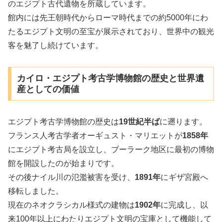
のエジプト古代遺物を所蔵しています。
館内には先王朝時代からローマ時代までの約5000年にわ
たるエジプト文明の至宝が展示されており、世界中の観光
客を魅了し続けています。
カイロ・エジプト考古学博物館の歴史と世界遺
産としての価値
エジプト考古学博物館の歴史は
19世紀半ば
に遡ります。
フランス人考古学者オーギュスト・マリエットが
1858年
にエジプト考古局を設立し、ブーラーク地区に最初の博物
館を開設したのが始まりです。
その後ナイル川の氾濫被害を受け、
1891年
にギザ宮殿へ
移転しました。
現在のネオクラシカル様式の建物は
1902年
に完成し、以
来100年以上にわたりエジプト文明の宝庫として機能して