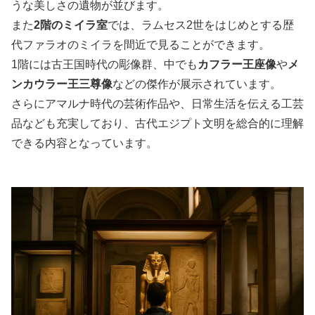
うな美しさの遺物が並びます。
また
2階のミイラ室
では、ラムセス2世をはじめとする歴
代ファラオのミイラを間近で見ることができます。
1階には古王国時代の彫像群、中でも
カフラー王座像
や
メ
ンカウラー王三尊像
などの傑作が展示されています。
さらにアマルナ時代の芸術作品や、日常生活を伝える工芸
品なども充実しており、古代エジプト文明を総合的に理解
できる内容となっています。