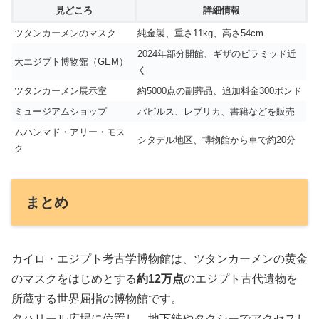
見どころ
詳細情報
ツタンカーメンのマスク
純金製、重さ11kg、高さ54cm
2024年部分開館、ギザのピラミッド近
大エジプト博物館（GEM）
く
ツタンカーメン展示室
約5000点の副葬品、追加料金300ポンド
ミュージアムショップ
パピルス、レプリカ、書籍などを販売
ムハンマド・アリー・モス
シタデル地区、博物館から車で約20分
ク
まとめ
カイロ・エジプト考古学博物館は、ツタンカーメンの黄金
のマスクをはじめとする
約12万点
のエジプト古代遺物を
所蔵する世界屈指の博物館です。
タハリール広場に位置し、地下鉄やタクシーでアクセスし