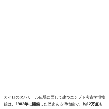
カイロのタハリール広場に面して建つエジプト考古学博物
館は、
1902年に開館
した歴史ある博物館で、
約12万点
も