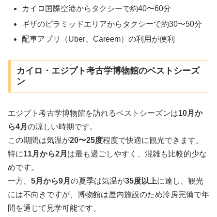
カイロ国際空港からタクシーで約40〜60分
ギザのピラミッドエリアからタクシーで約30〜50分
配車アプリ（Uber、Careem）の利用が便利
カイロ・エジプト考古学博物館のベストシーズ
ン
エジプト考古学博物館を訪れるベストシーズンは
10月か
ら4月
の涼しい時期です。
この期間は気温が
20〜25度
程度で快適に観光できます。
特に
11月から2月
は最も過ごしやすく、混雑も比較的少な
めです。
一方、
5月から9月
の夏季は気温が
35度以上
に達し、観光
には不向きですが、博物館は屋内施設のため冷房完備で年
間を通じて見学可能です。