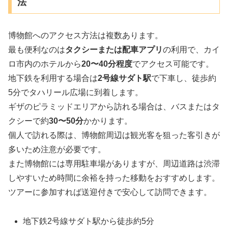
法
博物館へのアクセス方法は複数あります。
最も便利なのは
タクシーまたは配車アプリ
の利用で、カイ
ロ市内のホテルから
20〜40分程度
でアクセス可能です。
地下鉄を利用する場合は
2号線サダト駅
で下車し、徒歩約
5分でタハリール広場に到着します。
ギザのピラミッドエリアから訪れる場合は、バスまたはタ
クシーで約
30〜50分
かかります。
個人で訪れる際は、博物館周辺は観光客を狙った客引きが
多いため注意が必要です。
また博物館には専用駐車場がありますが、周辺道路は渋滞
しやすいため時間に余裕を持った移動をおすすめします。
ツアーに参加すれば送迎付きで安心して訪問できます。
地下鉄2号線サダト駅から徒歩約5分