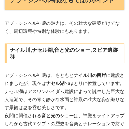
アブ・シンベル神殿ならではのポイント
アブ・シンベル神殿の魅力は、その壮大な建築だけでな
く、周辺環境や特別な体験にもあります。
ナイル川,ナセル湖,音と光のショー,ヌビア遺跡
群
アブ・シンベル神殿は、もともと
ナイル川の西岸
に建設さ
れましたが、現在は
ナセル湖
のほとりに位置しています。
ナセル湖はアスワンハイダム建設によって誕生した巨大な
人造湖で、その青く静かな水面と神殿の壮大な姿が織りな
す景観は息を呑む美しさです。
夜間に開催される
音と光のショー
は、神殿をライトアップ
しながら古代エジプトの歴史を音楽とナレーションで紡ぐ