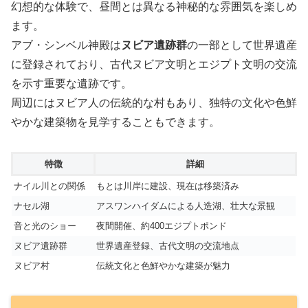
幻想的な体験で、昼間とは異なる神秘的な雰囲気を楽しめ
ます。
アブ・シンベル神殿は
ヌビア遺跡群
の一部として世界遺産
に登録されており、古代ヌビア文明とエジプト文明の交流
を示す重要な遺跡です。
周辺にはヌビア人の伝統的な村もあり、独特の文化や色鮮
やかな建築物を見学することもできます。
特徴
詳細
ナイル川との関係
もとは川岸に建設、現在は移築済み
ナセル湖
アスワンハイダムによる人造湖、壮大な景観
音と光のショー
夜間開催、約400エジプトポンド
ヌビア遺跡群
世界遺産登録、古代文明の交流地点
ヌビア村
伝統文化と色鮮やかな建築が魅力