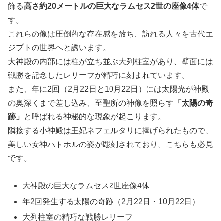
飾る
高さ約20メートルの巨大なラムセス2世の座像4体
で
す。
これらの像は圧倒的な存在感を放ち、訪れる人々を古代エ
ジプトの世界へと誘います。
大神殿の内部には柱が立ち並ぶ大列柱室があり、壁面には
戦勝を記念したレリーフが精巧に刻まれています。
また、年に2回（2月22日と10月22日）には太陽光が神殿
の奥深くまで差し込み、至聖所の神像を照らす
「太陽の奇
跡」
と呼ばれる神秘的な現象が起こります。
隣接する小神殿は王妃ネフェルタリに捧げられたもので、
美しい女神ハトホルの姿が彫刻されており、こちらも必見
です。
大神殿の巨大なラムセス2世座像4体
年2回発生する太陽の奇跡（2月22日・10月22日）
大列柱室の精巧な戦勝レリーフ