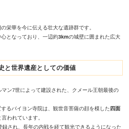
朝の栄華を今に伝える壮大な遺跡群です。
中心となっており、一辺約
3km
の城壁に囲まれた広大
。
史と世界遺産としての価値
ルマン7世によって建設された、クメール王朝最後の
置するバイヨン寺院は、観世音菩薩の顔を模した
四面
と言われています。
登録され、長年の内戦を経て観光できるようになった