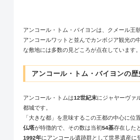
アンコール・トム・バイヨンは、クメール王
アンコールワットと並んでカンボジア観光の
な敷地には多数の見どころが点在しています
アンコール・トム・バイヨンの歴
アンコール・トムは
12世紀末
にジャヤーヴァ
都城です。
「大きな都」を意味するこの王都の中心に位
仏塔
が特徴的で、その数は当初
54基
存在した
1992年
にアンコール遺跡群として世界遺産に