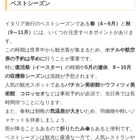
ベストシーズン
イタリア旅行のベストシーズンである
春（4～6月）
と
秋
（9～11月）
には、いくつか注意すべきポイントがありま
す。
この時期は世界中から観光客が集まるため、
ホテルや航空
券の予約は早めに
行うことが重要です。
特に
復活祭（イースター）
の時期や
5月の連休
、
9～10月
の収穫祭シーズン
は混雑が予想されます。
人気の観光スポットである
バチカン美術館
や
ウフィツィ美
術館
、
コロッセオ
などは事前予約が必須で、当日券では長
時間待つことになります。
また、春秋は朝晩の
気温差が大きい
ため、羽織物や軽いジ
ャケットを持参しましょう。
雨が降ることもあるので
折りたたみ傘
もあると便利です。
ベストシーズンは観光に最適な一方で、人気レストランや