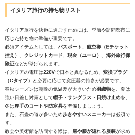
イタリア旅行の持ち物リスト
イタリア旅行を快適に過ごすためには、季節や訪問都市に
応じた持ち物の準備が重要です。
必須アイテムとしては、
パスポート
、
航空券（Eチケット
控え）
、
クレジットカード
、
現金（ユーロ）
、
海外旅行保
険証
などが挙げられます。
イタリアの電圧は
220V
で日本と異なるため、
変換プラグ
（Cタイプ）
と必要に応じて変圧器の持参が必要です。
春秋シーズンは朝晩の気温差が大きいため
羽織物
を、夏は
強い日差し対策として
帽子・サングラス・日焼け止め
を、
冬は
厚手のコートや防寒具
を準備しましょう。
また、石畳の道が多いため
歩きやすいスニーカー
は必須で
す。
教会や美術館を訪問する際は、
肩や膝が隠れる服装
が求め