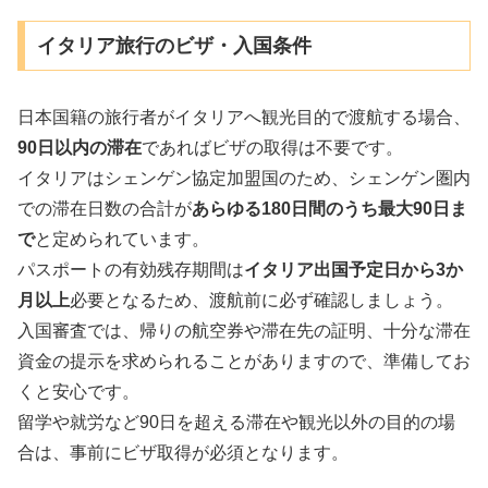
イタリア旅行のビザ・入国条件
日本国籍の旅行者がイタリアへ観光目的で渡航する場合、
90日以内の滞在
であればビザの取得は不要です。
イタリアはシェンゲン協定加盟国のため、シェンゲン圏内
での滞在日数の合計が
あらゆる180日間のうち最大90日ま
で
と定められています。
パスポートの有効残存期間は
イタリア出国予定日から3か
月以上
必要となるため、渡航前に必ず確認しましょう。
入国審査では、帰りの航空券や滞在先の証明、十分な滞在
資金の提示を求められることがありますので、準備してお
くと安心です。
留学や就労など90日を超える滞在や観光以外の目的の場
合は、事前にビザ取得が必須となります。