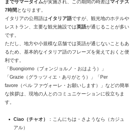
までサマータイム
が実施され、この期間の時差は
マイナス
7時間
となります。
イタリアの公用語は
イタリア語
ですが、観光地のホテルや
レストラン、主要な観光施設では
英語
が通じることが多い
です。
ただし、地方や小規模な店舗では英語が通じないこともあ
るため、基本的なイタリア語のフレーズを覚えておくと便
利です。
「Buongiorno（ブォンジョルノ・おはよう）」
「Grazie（グラッツィエ・ありがとう）」「Per
favore（ペル ファヴォーレ・お願いします）」などの簡単
な挨拶は、現地の人とのコミュニケーションに役立ちま
す。
Ciao（チャオ）
：こんにちは・さようなら（カジュ
アル）