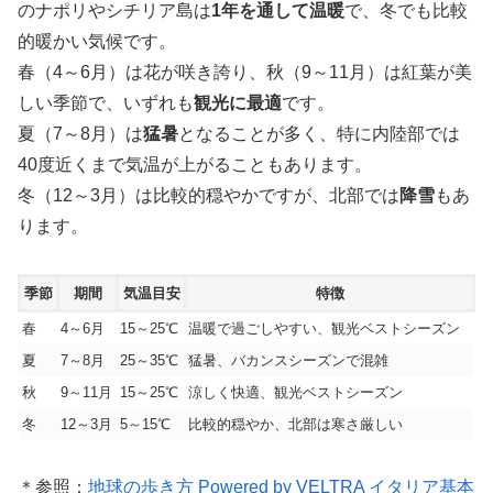
のナポリやシチリア島は
1年を通して温暖
で、冬でも比較
的暖かい気候です。
春（4～6月）は花が咲き誇り、秋（9～11月）は紅葉が美
しい季節で、いずれも
観光に最適
です。
夏（7～8月）は
猛暑
となることが多く、特に内陸部では
40度近くまで気温が上がることもあります。
冬（12～3月）は比較的穏やかですが、北部では
降雪
もあ
ります。
季節
期間
気温目安
特徴
春
4～6月
15～25℃
温暖で過ごしやすい、観光ベストシーズン
夏
7～8月
25～35℃
猛暑、バカンスシーズンで混雑
秋
9～11月
15～25℃
涼しく快適、観光ベストシーズン
冬
12～3月
5～15℃
比較的穏やか、北部は寒さ厳しい
＊参照：
地球の歩き方 Powered by VELTRA イタリア基本