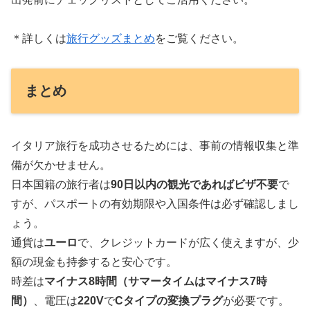
＊詳しくは
旅行グッズまとめ
をご覧ください。
まとめ
イタリア旅行を成功させるためには、事前の情報収集と準
備が欠かせません。
日本国籍の旅行者は
90日以内の観光であればビザ不要
で
すが、パスポートの有効期限や入国条件は必ず確認しまし
ょう。
通貨は
ユーロ
で、クレジットカードが広く使えますが、少
額の現金も持参すると安心です。
時差は
マイナス8時間（サマータイムはマイナス7時
間）
、電圧は
220V
で
Cタイプの変換プラグ
が必要です。