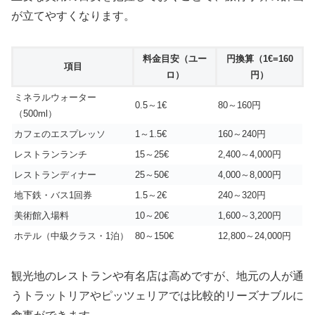
が立てやすくなります。
料金目安（ユー
円換算（1€=160
項目
ロ）
円）
ミネラルウォーター
0.5～1€
80～160円
（500ml）
カフェのエスプレッソ
1～1.5€
160～240円
レストランランチ
15～25€
2,400～4,000円
レストランディナー
25～50€
4,000～8,000円
地下鉄・バス1回券
1.5～2€
240～320円
美術館入場料
10～20€
1,600～3,200円
ホテル（中級クラス・1泊）
80～150€
12,800～24,000円
観光地のレストランや有名店は高めですが、地元の人が通
うトラットリアやピッツェリアでは比較的リーズナブルに