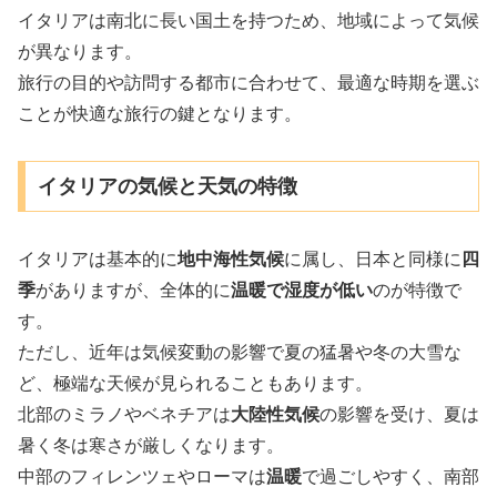
イタリアは南北に長い国土を持つため、地域によって気候
が異なります。
旅行の目的や訪問する都市に合わせて、最適な時期を選ぶ
ことが快適な旅行の鍵となります。
イタリアの気候と天気の特徴
イタリアは基本的に
地中海性気候
に属し、日本と同様に
四
季
がありますが、全体的に
温暖で湿度が低い
のが特徴で
す。
ただし、近年は気候変動の影響で夏の猛暑や冬の大雪な
ど、極端な天候が見られることもあります。
北部のミラノやベネチアは
大陸性気候
の影響を受け、夏は
暑く冬は寒さが厳しくなります。
中部のフィレンツェやローマは
温暖
で過ごしやすく、南部