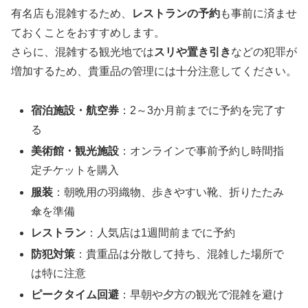
有名店も混雑するため、
レストランの予約
も事前に済ませ
ておくことをおすすめします。
さらに、混雑する観光地では
スリや置き引き
などの犯罪が
増加するため、貴重品の管理には十分注意してください。
宿泊施設・航空券
：2～3か月前までに予約を完了す
る
美術館・観光施設
：オンラインで事前予約し時間指
定チケットを購入
服装
：朝晩用の羽織物、歩きやすい靴、折りたたみ
傘を準備
レストラン
：人気店は1週間前までに予約
防犯対策
：貴重品は分散して持ち、混雑した場所で
は特に注意
ピークタイム回避
：早朝や夕方の観光で混雑を避け