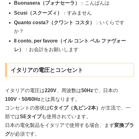
Buonasera（ブォナセーラ）
：こんばんは
Scusi（スクーズィ）
：すみません
Quanto costa?（クワント コスタ）
：いくらです
か？
Il conto, per favore（イル コント ペル ファヴォー
レ）
：お会計をお願いします
イタリアの電圧とコンセント
イタリアの電圧は
220V
、周波数は
50Hz
で、日本の
100V・50/60Hz
とは異なります。
コンセントの形状は
Cタイプ（丸ピン2本）
が主流で、一
部では
SEタイプ
も使用されています。
日本の電化製品をイタリアで使用する場合、まず
変換プラ
グ
が必須です。