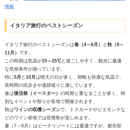
情報
イタリア旅行のベストシーズン
イタリア旅行のベストシーズンは
春（4～6月）
と
秋（9～
11月）
です。
この時期は気温が
15～25℃
と過ごしやすく、観光に最適
な気候条件が揃っています。
特に
5月
と
10月
は晴天の日が多く、朝晩も快適な気温で、
長時間の街歩きや遺跡巡りに適しています。
春は
復活祭（イースター）
の時期と重なることが多く、特
別なイベントや祭りが各地で開催されます。
秋は
ワインの収穫シーズン
で、トスカーナやピエモンテな
どのワイン産地では収穫祭が楽しめます。
夏（7～8月）はビーチリゾートには最適ですが、都市部