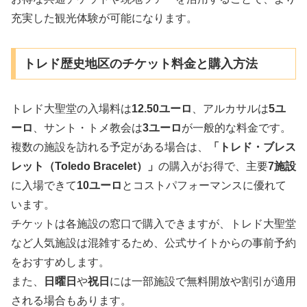
充実した観光体験が可能になります。
トレド歴史地区のチケット料金と購入方法
トレド大聖堂の入場料は
12.50ユーロ
、アルカサルは
5ユ
ーロ
、サント・トメ教会は
3ユーロ
が一般的な料金です。
複数の施設を訪れる予定がある場合は、
「トレド・ブレス
レット（Toledo Bracelet）」
の購入がお得で、主要
7施設
に入場できて
10ユーロ
とコストパフォーマンスに優れて
います。
チケットは各施設の窓口で購入できますが、トレド大聖堂
など人気施設は混雑するため、公式サイトからの事前予約
をおすすめします。
また、
日曜日
や
祝日
には一部施設で無料開放や割引が適用
される場合もあります。