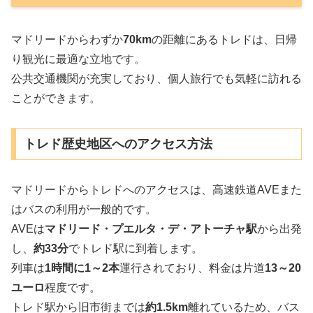
マドリードからわずか
70km
の距離にあるトレドは、日帰
り観光に最適な立地です。
公共交通機関が充実しており、個人旅行でも気軽に訪れる
ことができます。
トレド歴史地区へのアクセス方法
マドリードからトレドへのアクセスは、高速鉄道AVEまた
はバスの利用が一般的です。
AVEは
マドリード・プエルタ・デ・アトーチャ駅
から出発
し、
約33分
でトレド駅に到着します。
列車は
1時間に1～2本
運行されており、料金は片道
13～20
ユーロ
程度です。
トレド駅から旧市街までは
約1.5km
離れているため、バス