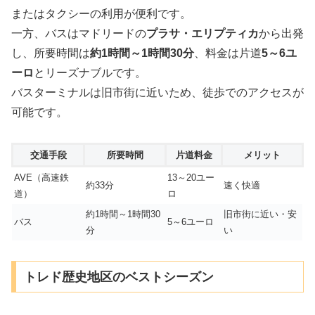
またはタクシーの利用が便利です。
一方、バスはマドリードの
プラサ・エリプティカ
から出発
し、所要時間は
約1時間～1時間30分
、料金は片道
5～6ユ
ーロ
とリーズナブルです。
バスターミナルは旧市街に近いため、徒歩でのアクセスが
可能です。
交通手段
所要時間
片道料金
メリット
AVE（高速鉄
13～20ユー
約33分
速く快適
道）
ロ
約1時間～1時間30
旧市街に近い・安
バス
5～6ユーロ
分
い
トレド歴史地区のベストシーズン