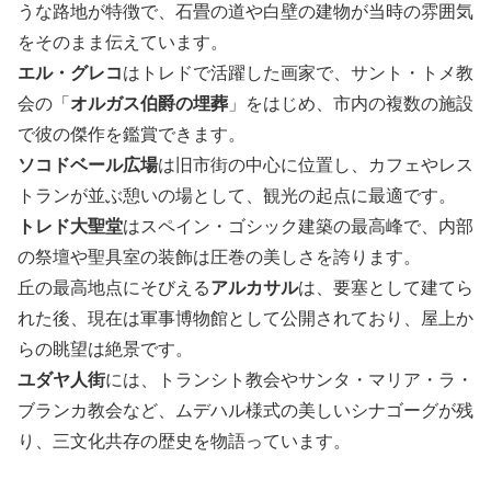
うな路地が特徴で、石畳の道や白壁の建物が当時の雰囲気
をそのまま伝えています。
エル・グレコ
はトレドで活躍した画家で、サント・トメ教
会の「
オルガス伯爵の埋葬
」をはじめ、市内の複数の施設
で彼の傑作を鑑賞できます。
ソコドベール広場
は旧市街の中心に位置し、カフェやレス
トランが並ぶ憩いの場として、観光の起点に最適です。
トレド大聖堂
はスペイン・ゴシック建築の最高峰で、内部
の祭壇や聖具室の装飾は圧巻の美しさを誇ります。
丘の最高地点にそびえる
アルカサル
は、要塞として建てら
れた後、現在は軍事博物館として公開されており、屋上か
らの眺望は絶景です。
ユダヤ人街
には、トランシト教会やサンタ・マリア・ラ・
ブランカ教会など、ムデハル様式の美しいシナゴーグが残
り、三文化共存の歴史を物語っています。