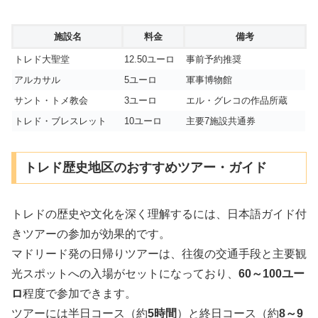
施設名
料金
備考
トレド大聖堂
12.50ユーロ
事前予約推奨
アルカサル
5ユーロ
軍事博物館
サント・トメ教会
3ユーロ
エル・グレコの作品所蔵
トレド・ブレスレット
10ユーロ
主要7施設共通券
トレド歴史地区のおすすめツアー・ガイド
トレドの歴史や文化を深く理解するには、日本語ガイド付
きツアーの参加が効果的です。
マドリード発の日帰りツアーは、往復の交通手段と主要観
光スポットへの入場がセットになっており、
60～100ユー
ロ
程度で参加できます。
ツアーには半日コース（約
5時間
）と終日コース（約
8～9