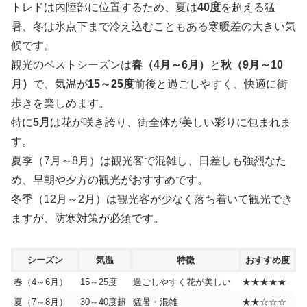
トレドは内陸部に位置するため、夏は
40度
を超える猛
暑、冬は氷点下まで冷え込むこともある寒暖差の大きい気
候です。
観光のベストシーズンは
春（4月～6月）
と
秋（9月～10
月）
で、気温が
15～25度
前後と過ごしやすく、快適に街
歩きを楽しめます。
特に
5月
は花が咲き誇り、街全体が美しい彩りに包まれま
す。
夏季（7月～8月）は観光客で混雑し、日差しも強烈なた
め、早朝や夕方の観光がおすすめです。
冬季（12月～2月）は観光客が少なく落ち着いて観光でき
ますが、防寒対策が必須です。
シーズン
気温
特徴
おすすめ度
春（4～6月）
15～25度
過ごしやすく花が美しい
★★★★★
夏（7～8月）
30～40度超
猛暑・混雑
★★☆☆☆