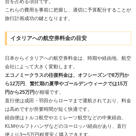
合を占める項目です。
これらの費用を事前に把握し、適切に予算配分することが
旅行計画成功の鍵となります。
イタリアへの航空券料金の目安
日本からイタリアへの航空券料金は、時期や経由地、航空
会社によって大きく変動します。
エコノミークラスの往復料金は、オフシーズンで8万円か
ら12万円
、
繁忙期の夏季やゴールデンウィークでは15万
円から25万円
が相場です。
直行便は成田・羽田からローマまで運航されており、料金
は高めですが所要時間が短く快適です。
経由便はトルコ航空やエミレーツ航空などの中東経由、
KLMやルフトハンザなどのヨーロッパ経由があり、直行
便より3〜5万円程度安く購入できます。