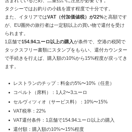
含まれているため、二重払いに注意が必要です。
タクシーではお釣りの小銭を渡す程度で十分です。
また、イタリアでは
VAT（付加価値税）が22%
と高額です
が、EU圏外の旅行者は一定額以上の買い物で還付を受け
られます。
1店舗で
154.94ユーロ以上の購入
が条件で、空港の税関で
タックスフリー書類にスタンプをもらい、還付カウンター
で手続きを行えば、購入額の10%から15%程度が戻ってき
ます。
レストランのチップ：料金の5%〜10%（任意）
コペルト（席料）：1人2〜3ユーロ
セルヴィツィオ（サービス料）：10%〜15%
VAT税率：22%
VAT還付条件：1店舗で154.94ユーロ以上の購入
還付額：購入額の10%〜15%程度