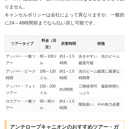
りません。
キャンセルポリシーは会社によって異なりますが、一般的
に24～48時間前までなら払い戻し可能です。
料金（目
ツアータイプ
所要時間
特徴
安）
アッパー・一般ツ
80～100ド
約1～1.5
歩きやすい、光のビーム
アー
ル
時間
鑑賞可能
アッパー・ピーク
100～120
約1～1.5
光のビーム鑑賞に最適な
時間
ドル
時間
時間帯
アッパー・フォト
150～200
三脚使用可、撮影時間た
約2時間
ツアー
ドル
っぷり
ロウアー・一般ツ
50～80ド
約1～1.5
階段多い、やや体力必要
アー
ル
時間
アンテロープキャニオンのおすすめツアー・ガ