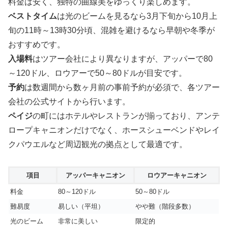
料金は安く、独特の曲線美をゆっくり楽しめます。
ベストタイム
は光のビームを見るなら3月下旬から10月上
旬の11時～13時30分頃、混雑を避けるなら早朝や冬季が
おすすめです。
入場料
はツアー会社により異なりますが、アッパーで80
～120ドル、ロウアーで50～80ドルが目安です。
予約
は数週間から数ヶ月前の事前予約が必須で、各ツアー
会社の公式サイトから行います。
ペイジ
の町にはホテルやレストランが揃っており、アンテ
ロープキャニオンだけでなく、ホースシューベンドやレイ
クパウエルなど周辺観光の拠点として最適です。
項目
アッパーキャニオン
ロウアーキャニオン
料金
80～120ドル
50～80ドル
難易度
易しい（平坦）
やや難（階段多数）
光のビーム
非常に美しい
限定的