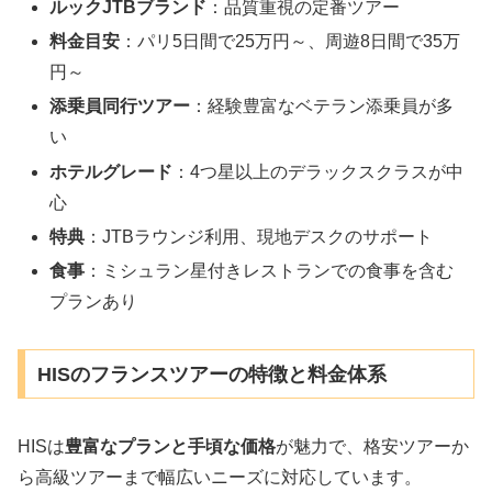
ルックJTBブランド
：品質重視の定番ツアー
料金目安
：パリ5日間で25万円～、周遊8日間で35万
円～
添乗員同行ツアー
：経験豊富なベテラン添乗員が多
い
ホテルグレード
：4つ星以上のデラックスクラスが中
心
特典
：JTBラウンジ利用、現地デスクのサポート
食事
：ミシュラン星付きレストランでの食事を含む
プランあり
HISのフランスツアーの特徴と料金体系
HISは
豊富なプランと手頃な価格
が魅力で、格安ツアーか
ら高級ツアーまで幅広いニーズに対応しています。