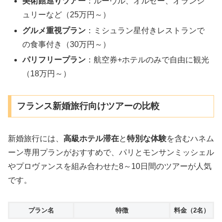
美術館巡りツアー
：ルーヴル、オルセー、オランジ
ュリーなど（25万円～）
グルメ重視プラン
：ミシュラン星付きレストランで
の食事付き（30万円～）
パリフリープラン
：航空券+ホテルのみで自由に観光
（18万円～）
フランス新婚旅行向けツアーの比較
新婚旅行には、
高級ホテル滞在
と
特別な体験
を含むハネム
ーン専用プランがおすすめで、パリとモンサンミッシェル
やプロヴァンスを組み合わせた8～10日間のツアーが人気
です。
プラン名
特徴
料金（2名）