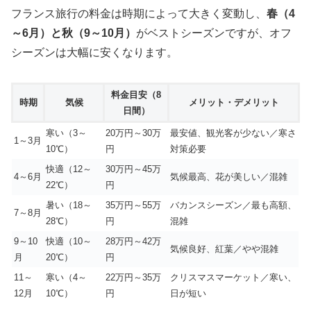
フランス旅行の料金は時期によって大きく変動し、
春（4
～6月）と秋（9～10月）
がベストシーズンですが、オフ
シーズンは大幅に安くなります。
料金目安（8
時期
気候
メリット・デメリット
日間）
寒い（3～
20万円～30万
最安値、観光客が少ない／寒さ
1～3月
10℃）
円
対策必要
快適（12～
30万円～45万
4～6月
気候最高、花が美しい／混雑
22℃）
円
暑い（18～
35万円～55万
バカンスシーズン／最も高額、
7～8月
28℃）
円
混雑
9～10
快適（10～
28万円～42万
気候良好、紅葉／やや混雑
月
20℃）
円
11～
寒い（4～
22万円～35万
クリスマスマーケット／寒い、
12月
10℃）
円
日が短い