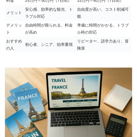
料金
25万円～50万円（7日間）
15万円～40万円（7日間）
安心感、効率的な観光、ト
自由度が高い、コスト削減可
メリット
ラブル対応
能
デメリッ
自由時間が限られる、料金
準備に時間がかかる、トラブ
ト
が高め
ル時の対応
おすすめ
リピーター、語学力あり、冒
初心者、シニア、効率重視
の人
険派