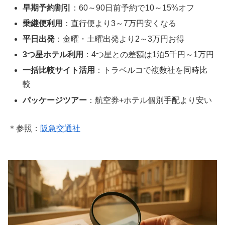
早期予約割引
：60～90日前予約で10～15%オフ
乗継便利用
：直行便より3～7万円安くなる
平日出発
：金曜・土曜出発より2～3万円お得
3つ星ホテル利用
：4つ星との差額は1泊5千円～1万円
一括比較サイト活用
：トラベルコで複数社を同時比
較
パッケージツアー
：航空券+ホテル個別手配より安い
＊参照：
阪急交通社