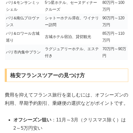
パリ&モンサンミッ
5つ星ホテル、セーヌディナー
80万円～100
シェル
クルーズ
万円
パリ&南仏プロヴァ
シャトーホテル滞在、ワイナリ
90万円～120
ンス
ー訪問
万円
パリ&ロワール古城
85万円～110
古城ホテル宿泊、貸切観光
巡り
万円
ラグジュアリーホテル、エステ
70万円～90万
パリ市内集中プラン
付き
円
格安フランスツアーの見つけ方
費用を抑えてフランス旅行を楽しむには、オフシーズンの
利用、早期予約割引、乗継便の選択などがポイントです。
オフシーズン狙い
：11月～3月（クリスマス除く）は
2～5万円安い