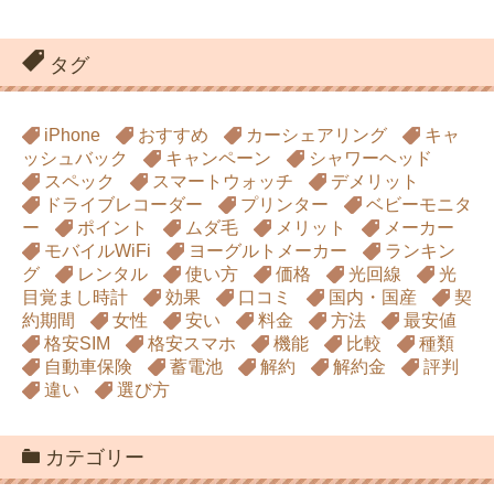
タグ
iPhone
おすすめ
カーシェアリング
キャ
ッシュバック
キャンペーン
シャワーヘッド
スペック
スマートウォッチ
デメリット
ドライブレコーダー
プリンター
ベビーモニタ
ー
ポイント
ムダ毛
メリット
メーカー
モバイルWiFi
ヨーグルトメーカー
ランキン
グ
レンタル
使い方
価格
光回線
光
目覚まし時計
効果
口コミ
国内・国産
契
約期間
女性
安い
料金
方法
最安値
格安SIM
格安スマホ
機能
比較
種類
自動車保険
蓄電池
解約
解約金
評判
違い
選び方
カテゴリー