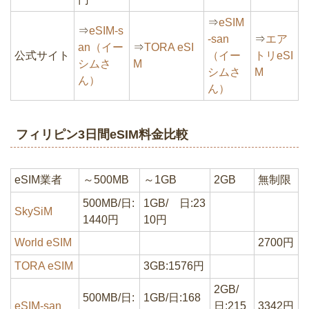
⇒
eSIM
⇒
eSIM-s
-san
⇒
エア
an（イー
⇒
TORA eSI
公式サイト
（イー
トリeSI
シムさ
M
シムさ
M
ん）
ん）
フィリピン3日間eSIM料金比較
eSIM業者
～500MB
～1GB
2GB
無制限
500MB/日:
1GB/ 日:23
SkySiM
1440円
10円
World eSIM
2700円
TORA eSIM
3GB:1576円
2GB/
500MB/日:
1GB/日:168
eSIM-san
日:215
3342円