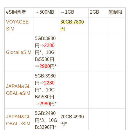
eSIM業者
～500MB
～1GB
2GB
無制限
VOYAGEE
30GB:7800
SIM
円
5GB:3980
円⇒
2280
Glocal eSIM
円*、10G
B/5580円
⇒
2980
円*
5GB:3980
円⇒
2280
JAPAN&GL
円*、10G
OBAL eSIM
B/5580円
⇒
2980
円*
5GB:2490
JAPAN&GL
20GB:4990
円*3、10G
OBAL eSIM
円*
B:3390円*