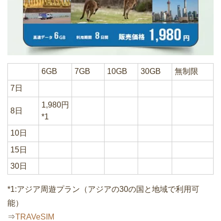
6GB
7GB
10GB
30GB
無制限
7日
1,980円
8日
*1
10日
15日
30日
*1:アジア周遊プラン（アジアの30の国と地域で利用可
能）
⇒
TRAVeSIM