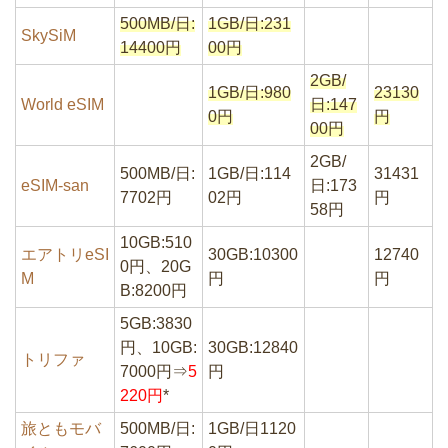
500MB/日:
1GB/日:231
SkySiM
14400円
00円
2GB/
1GB/日:980
23130
World eSIM
日:147
0円
円
00円
2GB/
500MB/日:
1GB/日:114
31431
eSIM-san
日:173
7702円
02円
円
58円
10GB:510
エアトリeSI
30GB:10300
12740
0円、20G
M
円
円
B:8200円
5GB:3830
円、10GB:
30GB:12840
トリファ
7000円⇒
5
円
220円
*
旅ともモバ
500MB/日:
1GB/日1120