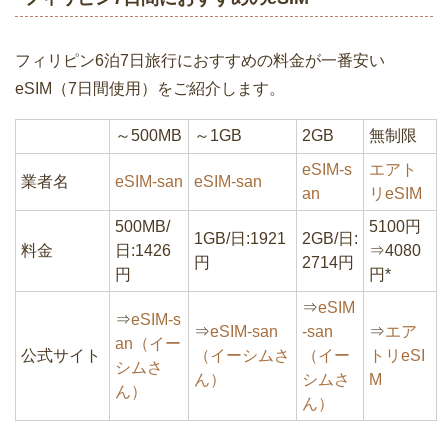
フィリピン6泊7日旅行におすすめの料金が一番安い
eSIM（7日間使用）をご紹介します。
～500MB
～1GB
2GB
無制限
eSIM-s
エアト
業者名
eSIM-san
eSIM-san
an
リeSIM
500MB/
5100円
1GB/日:1921
2GB/日:
料金
日:1426
⇒4080
円
2714円
円
円*
⇒
eSIM
⇒
eSIM-s
⇒
eSIM-san
-san
⇒
エア
an（イー
公式サイト
（イーシムさ
（イー
トリeSI
シムさ
ん）
シムさ
M
ん）
ん）