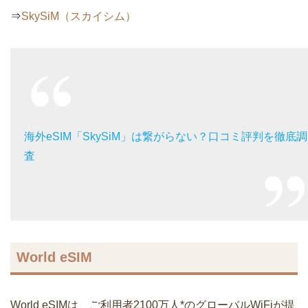
⇒
SkySiM（スカイシム）
海外eSIM「SkySiM」は繋がらない？口コミ評判を徹底調
査
World eSIM
World eSIMは、ご利用者2100万人*のグローバルWiFiが提