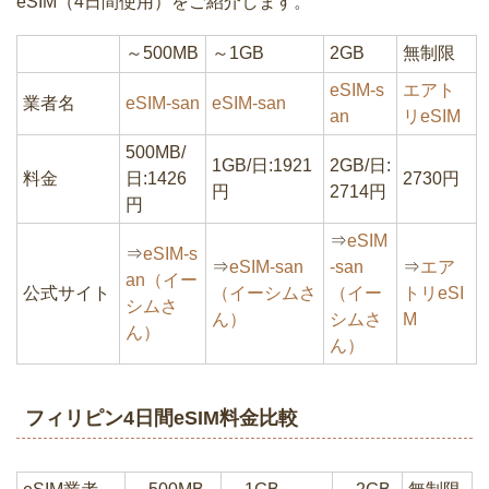
eSIM（4日間使用）をご紹介します。
～500MB
～1GB
2GB
無制限
eSIM-s
エアト
業者名
eSIM-san
eSIM-san
an
リeSIM
500MB/
1GB/日:1921
2GB/日:
料金
日:1426
2730円
円
2714円
円
⇒
eSIM
⇒
eSIM-s
⇒
eSIM-san
-san
⇒
エア
an（イー
公式サイト
（イーシムさ
（イー
トリeSI
シムさ
ん）
シムさ
M
ん）
ん）
フィリピン4日間eSIM料金比較