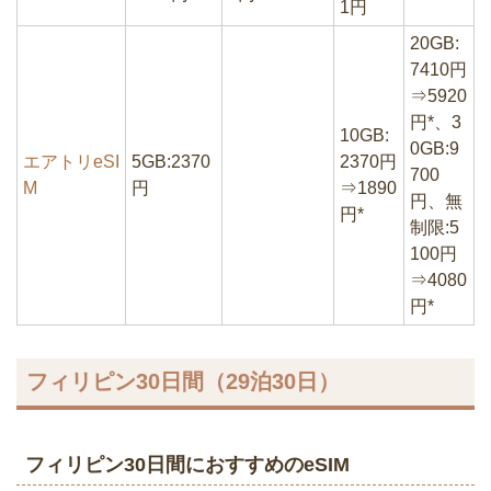
1円
20GB:
7410円
⇒5920
円*、3
10GB:
0GB:9
エアトリeSI
5GB:2370
2370円
700
M
円
⇒1890
円、無
円*
制限:5
100円
⇒4080
円*
フィリピン30日間（29泊30日）
フィリピン30日間におすすめのeSIM