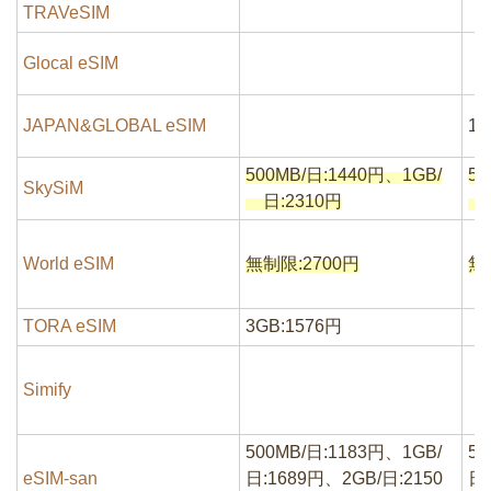
TRAVeSIM
Glocal eSIM
JAPAN&GLOBAL eSIM
1
500MB/日:1440円、1GB/
50
SkySiM
日:2310円
日
World eSIM
無制限:2700円
無
TORA eSIM
3GB:1576円
Simify
500MB/日:1183円、1GB/
50
eSIM-san
日:1689円、2GB/日:2150
日: