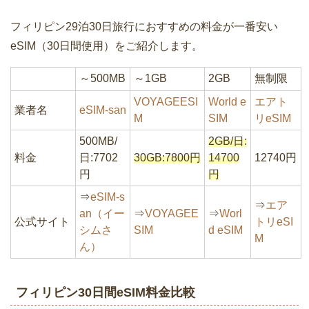
フィリピン29泊30日旅行におすすめの料金が一番安い
eSIM（30日間使用）をご紹介します。
～500MB
～1GB
2GB
無制限
VOYAGEESI
World e
エアト
業者名
eSIM-san
M
SIM
リeSIM
500MB/
2GB/日:
料金
日:7702
30GB:7800円
14700
12740円
円
円
⇒
eSIM-s
⇒
エア
an（イー
⇒
VOYAGEE
⇒
Worl
公式サイト
トリeSI
シムさ
SIM
d eSIM
M
ん）
フィリピン30日間eSIM料金比較