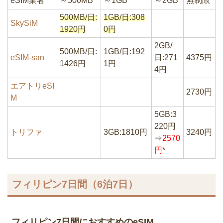
eSIM業者
～500MB
～1GB
～2GB
無制限
500MB/日:
1GB/日:308
SkySiM
1920円
0円
2GB/
500MB/日:
1GB/日:192
eSIM-san
日:271
4375円
1426円
1円
4円
エアトリeSI
2730円
M
5GB:3
220円
トリファ
3GB:1810円
3240円
⇒
2570
円
*
フィリピン7日間（6泊7日）
フィリピン7日間におすすめのeSIM