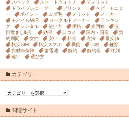
iPhone
おすすめ
カーシェアリング
キャ
ッシュバック
キャンペーン
シャワーヘッド
スペック
スマートウォッチ
デメリット
ドライブレコーダー
プリンター
ベビーモニタ
ー
ポイント
ムダ毛
メリット
メーカー
モバイルWiFi
ヨーグルトメーカー
ランキン
グ
レンタル
使い方
価格
光回線
光
目覚まし時計
効果
口コミ
国内・国産
契
約期間
女性
安い
料金
方法
最安値
格安SIM
格安スマホ
機能
比較
種類
自動車保険
蓄電池
解約
解約金
評判
違い
選び方
カテゴリー
カ
テ