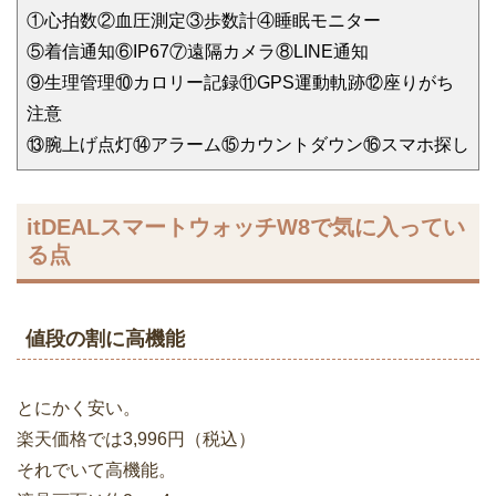
①心拍数②血圧測定③歩数計④睡眠モニター
⑤着信通知⑥IP67⑦遠隔カメラ⑧LINE通知
⑨生理管理⑩カロリー記録⑪GPS運動軌跡⑫座りがち
注意
⑬腕上げ点灯⑭アラーム⑮カウントダウン⑯スマホ探し
itDEALスマートウォッチW8で気に入ってい
る点
値段の割に高機能
とにかく安い。
楽天価格では3,996円（税込）
それでいて高機能。