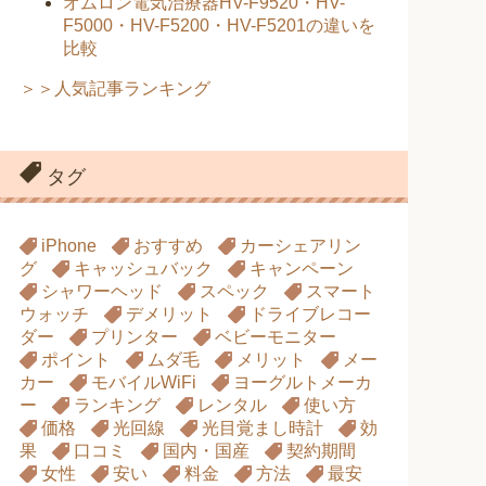
オムロン電気治療器HV-F9520・HV-
F5000・HV-F5200・HV-F5201の違いを
比較
＞＞人気記事ランキング
タグ
iPhone
おすすめ
カーシェアリン
グ
キャッシュバック
キャンペーン
シャワーヘッド
スペック
スマート
ウォッチ
デメリット
ドライブレコー
ダー
プリンター
ベビーモニター
ポイント
ムダ毛
メリット
メー
カー
モバイルWiFi
ヨーグルトメーカ
ー
ランキング
レンタル
使い方
価格
光回線
光目覚まし時計
効
果
口コミ
国内・国産
契約期間
女性
安い
料金
方法
最安