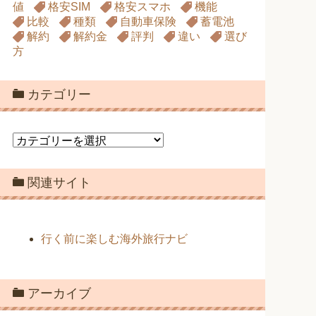
値
格安SIM
格安スマホ
機能
比較
種類
自動車保険
蓄電池
解約
解約金
評判
違い
選び
方
カテゴリー
カ
テ
ゴ
関連サイト
リ
ー
行く前に楽しむ海外旅行ナビ
アーカイブ