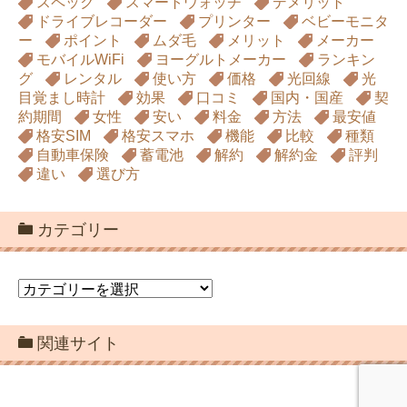
スペック
スマートウォッチ
デメリット
ドライブレコーダー
プリンター
ベビーモニタ
ー
ポイント
ムダ毛
メリット
メーカー
モバイルWiFi
ヨーグルトメーカー
ランキン
グ
レンタル
使い方
価格
光回線
光
目覚まし時計
効果
口コミ
国内・国産
契
約期間
女性
安い
料金
方法
最安値
格安SIM
格安スマホ
機能
比較
種類
自動車保険
蓄電池
解約
解約金
評判
違い
選び方
カテゴリー
カ
テ
ゴ
関連サイト
リ
ー