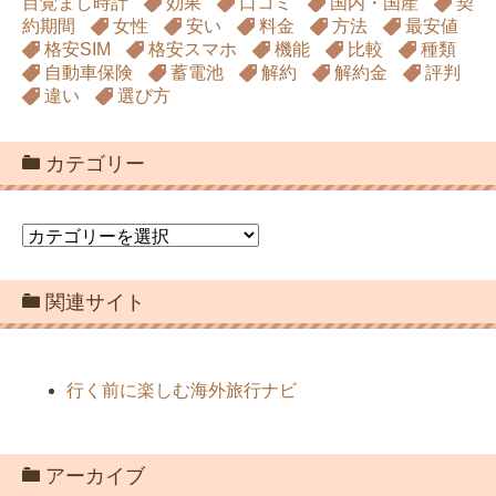
目覚まし時計
効果
口コミ
国内・国産
契
約期間
女性
安い
料金
方法
最安値
格安SIM
格安スマホ
機能
比較
種類
自動車保険
蓄電池
解約
解約金
評判
違い
選び方
カテゴリー
カ
テ
ゴ
関連サイト
リ
ー
行く前に楽しむ海外旅行ナビ
アーカイブ