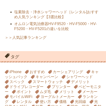
塩素除去・浄水シャワーヘッド［レンタル]おすす
め人気ランキング【3選比較】
オムロン電気治療器HV-F9520・HV-F5000・HV-
F5200・HV-F5201の違いを比較
＞＞人気記事ランキング
タグ
iPhone
おすすめ
カーシェアリング
キャ
ッシュバック
キャンペーン
シャワーヘッド
スペック
スマートウォッチ
デメリット
ドライブレコーダー
プリンター
ベビーモニタ
ー
ポイント
ムダ毛
メリット
メーカー
モバイルWiFi
ヨーグルトメーカー
ランキン
グ
レンタル
使い方
価格
光回線
光