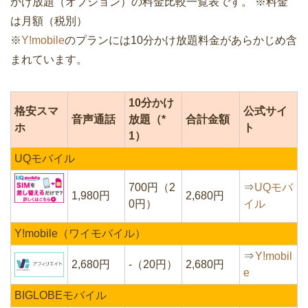
かけ放題（オプション）の料金比較一覧表です。 ※料金
は月額（税別）
※
Y!mobile
のプランには10分かけ放題料金があらかじめ含
まれています。
10分かけ
格安スマ
公式サイ
音声通話
放題（*
合計金額
ホ
ト
1）
UQモバイル
700円（2
⇒
UQモバ
1,980円
2,680円
0円）
イル
Y!mobile（ワイモバイル）
⇒
Y!mobil
2,680円
-（20円）
2,680円
e
BIGLOBEモバイル