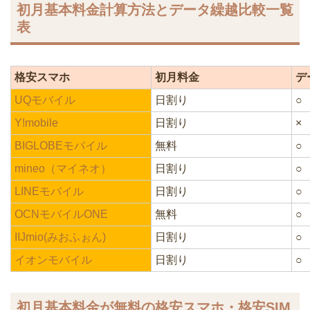
初月基本料金計算方法とデータ繰越比較一覧
表
格安スマホ
初月料金
デ
UQモバイル
日割り
○
Y!mobile
日割り
×
BIGLOBEモバイル
無料
○
mineo（マイネオ）
日割り
○
LINEモバイル
日割り
○
OCNモバイルONE
無料
○
IIJmio(みおふぉん)
日割り
○
イオンモバイル
日割り
○
初月基本料金が無料の格安スマホ・格安SIM