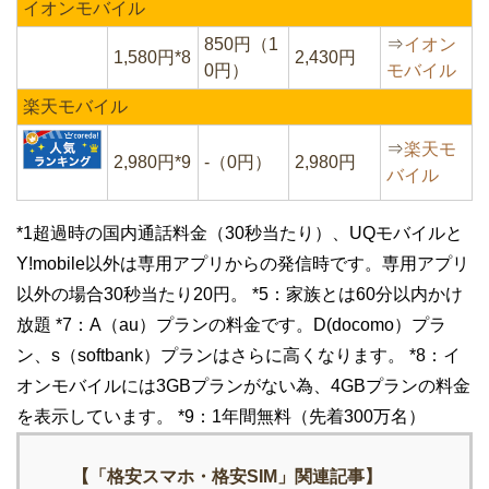
イオンモバイル
850円（1
⇒
イオン
1,580円*8
2,430円
0円）
モバイル
楽天モバイル
⇒
楽天モ
2,980円*9
-（0円）
2,980円
バイル
*1超過時の国内通話料金（30秒当たり）、UQモバイルと
Y!mobile以外は専用アプリからの発信時です。専用アプリ
以外の場合30秒当たり20円。 *5：家族とは60分以内かけ
放題 *7：A（au）プランの料金です。D(docomo）プラ
ン、s（softbank）プランはさらに高くなります。 *8：イ
オンモバイルには3GBプランがない為、4GBプランの料金
を表示しています。 *9：1年間無料（先着300万名）
【「格安スマホ・格安SIM」関連記事】