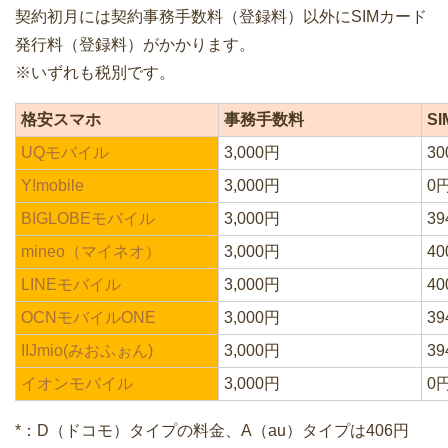
契約初月には契約事務手数料（登録料）以外にSIMカード
発行料（登録料）がかかります。
※いずれも税別です。
格安スマホ
事務手数料
S
UQモバイル
3,000円
3
Y!mobile
3,000円
0
BIGLOBEモバイル
3,000円
3
mineo（マイネオ）
3,000円
4
LINEモバイル
3,000円
4
OCNモバイルONE
3,000円
3
IIJmio(みおふぉん)
3,000円
39
イオンモバイル
3,000円
0
*：D（ドコモ）タイプの料金、A（au）タイプは406円