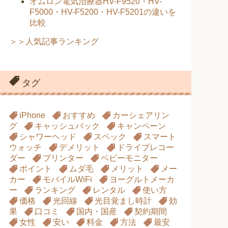
オムロン電気治療器HV-F9520・HV-
F5000・HV-F5200・HV-F5201の違いを
比較
＞＞人気記事ランキング
タグ
iPhone
おすすめ
カーシェアリン
グ
キャッシュバック
キャンペーン
シャワーヘッド
スペック
スマート
ウォッチ
デメリット
ドライブレコー
ダー
プリンター
ベビーモニター
ポイント
ムダ毛
メリット
メー
カー
モバイルWiFi
ヨーグルトメーカ
ー
ランキング
レンタル
使い方
価格
光回線
光目覚まし時計
効
果
口コミ
国内・国産
契約期間
女性
安い
料金
方法
最安