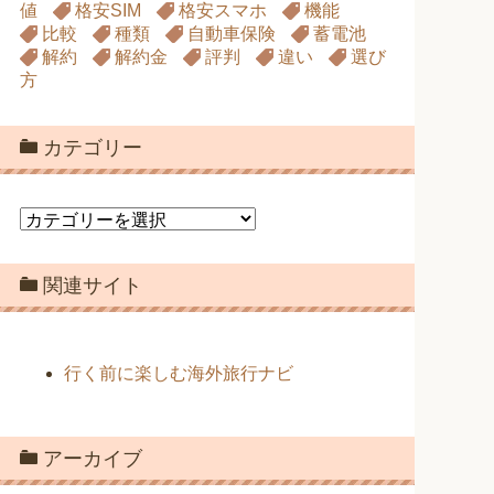
値
格安SIM
格安スマホ
機能
比較
種類
自動車保険
蓄電池
解約
解約金
評判
違い
選び
方
カテゴリー
カ
テ
ゴ
関連サイト
リ
ー
行く前に楽しむ海外旅行ナビ
アーカイブ