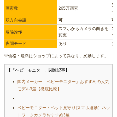
3
画素数
265万画素
べ
双方向会話
可
可
スマホからカメラの向きを
ス
遠隔操作
変更
ー
夜間モード
あり
あ
※価格・送料はショップによって異なり、変動します。
【「ベビーモニター」関連記事】
国内メーカー「ベビーモニター」おすすめの人気
モデル3選【徹底比較】
ベビーモニター・ペット見守り[スマホ連動］ネッ
トワークカメラおすすめ3選