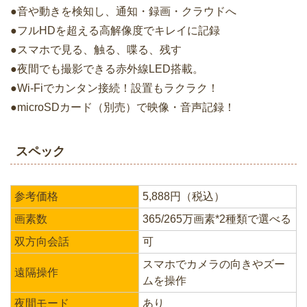
●音や動きを検知し、通知・録画・クラウドへ
●フルHDを超える高解像度でキレイに記録
●スマホで見る、触る、喋る、残す
●夜間でも撮影できる赤外線LED搭載。
●Wi-Fiでカンタン接続！設置もラクラク！
●microSDカード（別売）で映像・音声記録！
スペック
参考価格
5,888円（税込）
画素数
365/265万画素*2種類で選べる
双方向会話
可
スマホでカメラの向きやズー
遠隔操作
ムを操作
夜間モード
あり