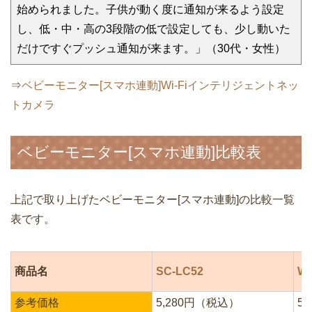
始められました。子供が動く度に通知が来るよう設定
し、低・中・高の3段階の低で設定しても、少し動いた
だけですぐプッシュ通知が来ます。」（30代・女性）
⇒
ベビーモニター[スマホ連動]Wi-Fiインテリジェントネッ
トカメラ
ベビーモニター[スマホ連動]比較表
上記で取り上げたベビーモニター[スマホ連動]の比較一覧
表です。
商品名
SC-LC52
WT
参考価格
5,280円（税込）
5