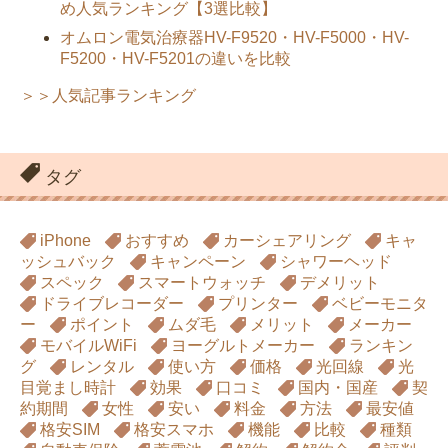
め人気ランキング【3選比較】
オムロン電気治療器HV-F9520・HV-F5000・HV-
F5200・HV-F5201の違いを比較
＞＞人気記事ランキング
タグ
iPhone
おすすめ
カーシェアリング
キャ
ッシュバック
キャンペーン
シャワーヘッド
スペック
スマートウォッチ
デメリット
ドライブレコーダー
プリンター
ベビーモニタ
ー
ポイント
ムダ毛
メリット
メーカー
モバイルWiFi
ヨーグルトメーカー
ランキン
グ
レンタル
使い方
価格
光回線
光
目覚まし時計
効果
口コミ
国内・国産
契
約期間
女性
安い
料金
方法
最安値
格安SIM
格安スマホ
機能
比較
種類