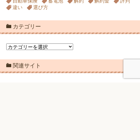
自動車保険
蓄電池
解約
解約金
評判
違い
選び方
カテゴリー
カ
テ
ゴ
関連サイト
リ
ー
行く前に楽しむ海外旅行ナビ
アーカイブ
ア