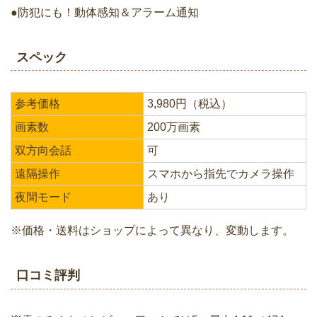
●防犯にも！動体感知＆アラーム通知
スペック
参考価格
3,980円（税込）
画素数
200万画素
双方向会話
可
遠隔操作
スマホから指先でカメラ操作
夜間モード
あり
※価格・送料はショップによって異なり、変動します。
口コミ評判