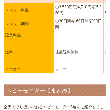
①3,530円/②4,710円/③5,9
①7
レンタル料金
20円
59
①30日間/②60日間/③90日
①
レンタル期間
間
ヵ
延長料金
1
送料
往復送料無料
往
メーカー
ソニー
コ
ベビーモニター【まとめ】
楽天で取り扱いのあるベビーモニター3選をご紹介しまし