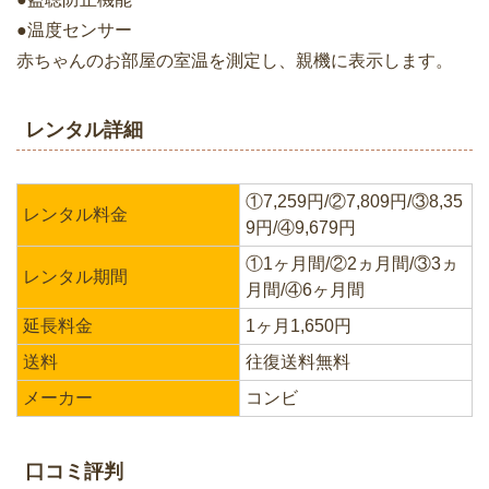
●温度センサー
赤ちゃんのお部屋の室温を測定し、親機に表示します。
レンタル詳細
①7,259円/②7,809円/③8,35
レンタル料金
9円/④9,679円
①1ヶ月間/②2ヵ月間/③3ヵ
レンタル期間
月間/④6ヶ月間
延長料金
1ヶ月1,650円
送料
往復送料無料
メーカー
コンビ
口コミ評判