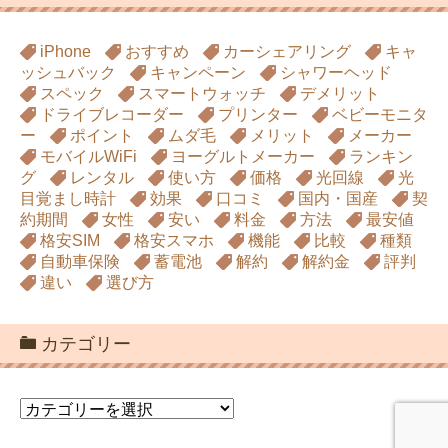
iPhone
おすすめ
カーシェアリング
キャ
ッシュバック
キャンペーン
シャワーヘッド
スペック
スマートウォッチ
デメリット
ドライブレコーダー
プリンター
ベビーモニタ
ー
ポイント
ムダ毛
メリット
メーカー
モバイルWiFi
ヨーグルトメーカー
ランキン
グ
レンタル
使い方
価格
光回線
光
目覚まし時計
効果
口コミ
国内・国産
契
約期間
女性
安い
料金
方法
最安値
格安SIM
格安スマホ
機能
比較
種類
自動車保険
蓄電池
解約
解約金
評判
違い
選び方
カテゴリー
カ
テ