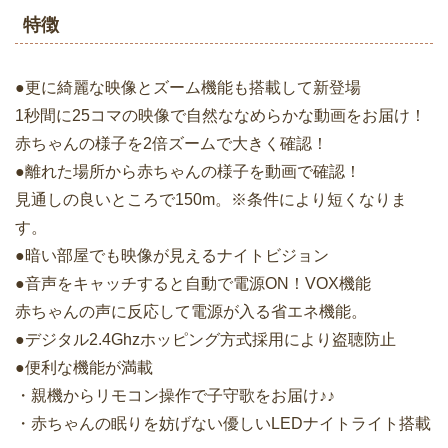
特徴
●更に綺麗な映像とズーム機能も搭載して新登場
1秒間に25コマの映像で自然ななめらかな動画をお届け！
赤ちゃんの様子を2倍ズームで大きく確認！
●離れた場所から赤ちゃんの様子を動画で確認！
見通しの良いところで150m。※条件により短くなりま
す。
●暗い部屋でも映像が見えるナイトビジョン
●音声をキャッチすると自動で電源ON！VOX機能
赤ちゃんの声に反応して電源が入る省エネ機能。
●デジタル2.4Ghzホッピング方式採用により盗聴防止
●便利な機能が満載
・親機からリモコン操作で子守歌をお届け♪♪
・赤ちゃんの眠りを妨げない優しいLEDナイトライト搭載