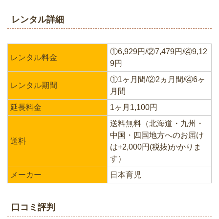
レンタル詳細
①6,929円/②7,479円/④9,12
レンタル料金
9円
①1ヶ月間/②2ヵ月間/④6ヶ
レンタル期間
月間
延長料金
1ヶ月1,100円
送料無料（北海道・九州・
中国・四国地方へのお届け
送料
は+2,000円(税抜)かかりま
す）
メーカー
日本育児
口コミ評判