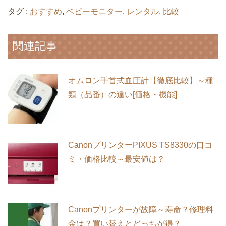
タグ :
おすすめ
,
ベビーモニター
,
レンタル
,
比較
関連記事
オムロン手首式血圧計【徹底比較】～種
類（品番）の違い[価格・機能]
CanonプリンターPIXUS TS8330の口コ
ミ・価格比較～最安値は？
Canonプリンターが故障～寿命？修理料
金は？買い替えとどっちが得？