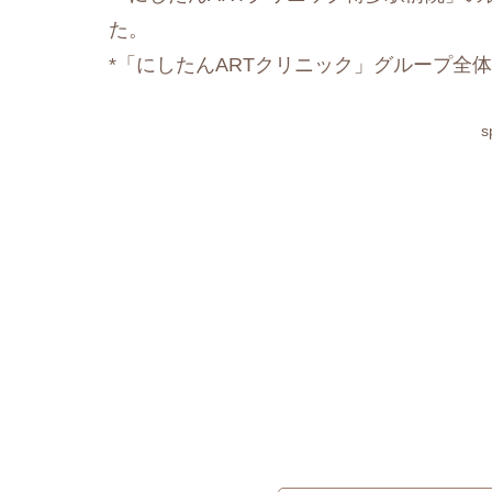
た。
*「にしたんARTクリニック」グループ全体と
s